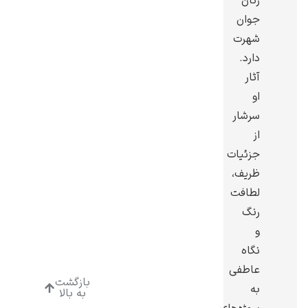
زنان
جوان
شهرت
دارد.
آثار
ادوارد هاپر
او
سرشار
از
جزئیات
ظریف،
ادگار دگا
لطافت
رنگ
و
نگاه
عاطفی
بازگشت
به
لودویگ دویچ
به بالا