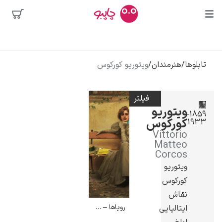
بیشترین
جستجوها
محبوب‌ترین
تابلوها
/
هنرمندان
/
ویتوریو کورکوس
پیکاسو
هنرمندان
تابلو بوسه
فیلتر
سالوادور دالی
ویتوریو
1859–
کورکوس
1933
فریدا کالوا
Vittorio
کلود مونه
Matteo
Corcos
ویتوریو
کورکوس
نقاش
رویاها – ویتوریو کورکوس
ایتالیایی
ونسان ون گوگ