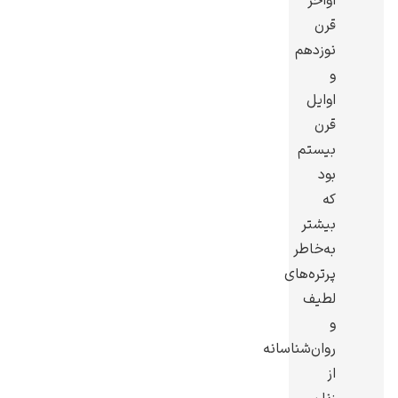
اواخر
قرن
نوزدهم
و
اوایل
گوستاو کلیمت
قرن
بیستم
بود
که
بیشتر
به‌خاطر
ادوارد مونک
پرتره‌های
لطیف
و
روان‌شناسانه
از
کامی پیسارو