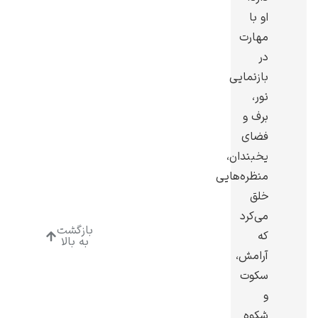
او با
مهارت
در
بازنمایی
ادوارد هاپر
نور،
برف و
فضای
یخبندان،
منظره‌هایی
خلق
ادگار دگا
می‌کرد
بازگشت
که
به بالا
آرامش،
سکوت
و
لودویگ دویچ
شکوه