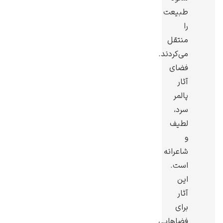
طبیعت
را
منتقل
می‌کردند.
رامبرانت
فضای
آثار
پالمر
سرد،
لطیف
پیر آگوست رنوآر
و
شاعرانه
است.
این
آثار
برای
پل سزان
فضاهایی