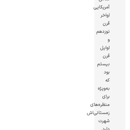
آمریکایی
اواخر
قرن
نوزدهم
گوستاو کلیمت
و
اوایل
قرن
بیستم
بود
که
ادوارد مونک
به‌ویژه
برای
منظره‌های
زمستانی‌اش
شهرت
کامی پیسارو
دارد.