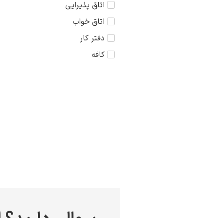
اتاق پذیرایی
کودک
75×75
اتاق خواب
مذهبی
دفتر کار
منظره
کافه