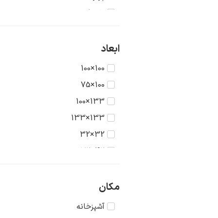
تاریخ
جنگ
حیوانات
ابعاد
دریا
100×100
دورنما
100×75
دوشیزگان
133×100
رنگ‌ها
133×133
روستا
32×32
سکون
42×32
شهر
42×42
طبیعت
56×42
مکان
عشق
56×56
آشپزخانه
غرب وحشی
75×56