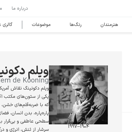
درباره ما
م
وها
محبوب‌ترین هنرمندان
هنرمندان
رنگ‌ها
موضوعات
گالری
کلود مونه
ویلم دکونی
lem de Kooning
ویلم دکونینگ نقاش آمریک
یکی از ستون‌های مکتب اک
ونسان ون گوگ
که با ضربه‌قلم‌های خشن، 
پاره‌پاره، بدن انسان، فضا
سطحی عاطفی و بی‌قرار بازن
1904–1997
سرشار از تنش، انرژی و در