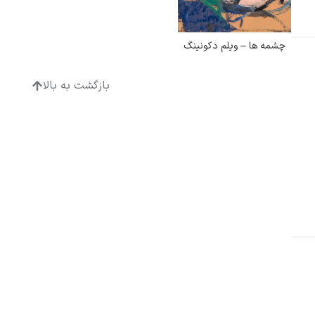
چشمه ها – ویلم دکونینگ
بازگشت به بالا
ادگار دگا
لودویگ دویچ
رامبرانت