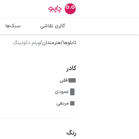
بیشترین جستج
گالری نقاشی
سبک‌ها
پیکاسو
تابلو بوسه
تابلوها
/
هنرمندان
/
ویلم دکونینگ
سالوادور دالی
فریدا کالوا
کادر
افقی
عمودی
مربعی
رنگ