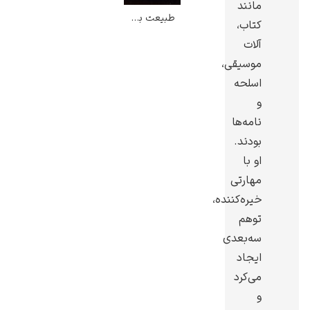
مانند
طبیعت بی جان – ویلیام هارنت
کتاب،
آلات
موسیقی،
اسلحه
ادوارد هاپر
و
نامه‌ها
بودند.
او با
مهارتی
ادگار دگا
خیره‌کننده،
توهم
سه‌بعدی
ایجاد
می‌کرد
لودویگ دویچ
و