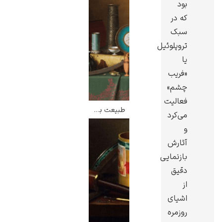
بود
که در
سبک
تروپلوئیل
یا
گوستاو کلیمت
«فریب
چشم»
فعالیت
طبیعت بی جان با عتیقه جات – ویلیام هارنت
می‌کرد
و
ادوارد مونک
آثارش
بازنمایی
دقیق
از
اشیای
روزمره
کامی پیسارو