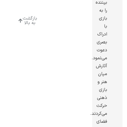
بیننده
را به
بازی
بازگشت
به بالا
با
ادراک
رامبرانت
بصری
دعوت
می‌نمود.
آثارش
میان
پیر آگوست رنوآر
هنر و
بازی
ذهنی
حرکت
می‌کردند.
پل سزان
فضای