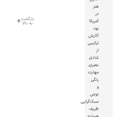
هنر
در
بازگشت
آمریکا
به بالا
بود.
رامبرانت
آثارش
ترکیبی
از
شادی
بصری،
پیر آگوست رنوآر
مهارت
رنگی
و
نوعی
سبک‌گرایی
ظریف
پل سزان
هستند.