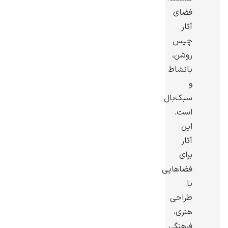
فضای
آثار
چیس
روشن،
یوهانس فرمیر
بانشاط
و
پرفروش‌ترین
تابلوها
سبک‌بال
است.
این
آثار
برای
فضاهایی
با
طراحی
هنری،
فرهنگی