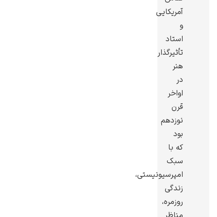
آمریکایی
و
استاد
تأثیرگذار
گوستاو کلیمت
هنر
در
اواخر
قرن
نوزدهم
بود
ادوارد مونک
که با
سبک
امپرسیونیستی،
زندگی
روزمره،
کامی پیسارو
مناظر