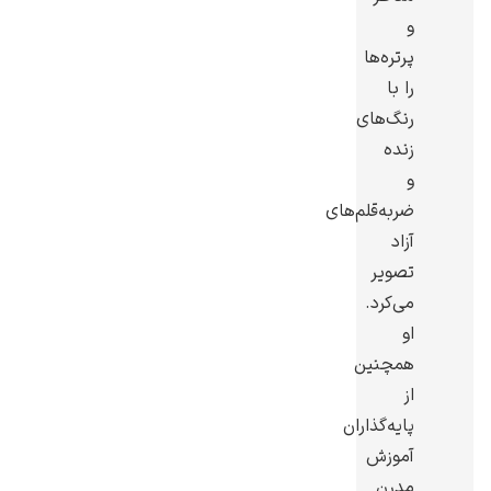
و
پرتره‌ها
را با
رنگ‌های
ادوارد هاپر
زنده
و
ضربه‌قلم‌های
آزاد
تصویر
می‌کرد.
ادگار دگا
او
همچنین
از
پایه‌گذاران
آموزش
لودویگ دویچ
مدرن