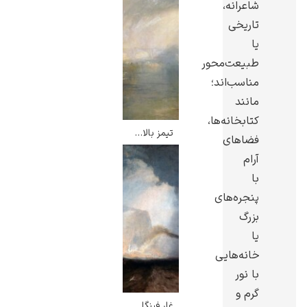
شاعرانه،
تاریخی
یا
طبیعت‌محور
مناسب‌اند؛
مانند
کتابخانه‌ها،
تیمز بالای پل واترلو – ویلیام ترنر
فضاهای
آرام
با
پنجره‌های
بزرگ
یا
خانه‌هایی
با نور
گرم و
غار فینگال – ویلیام ترنر