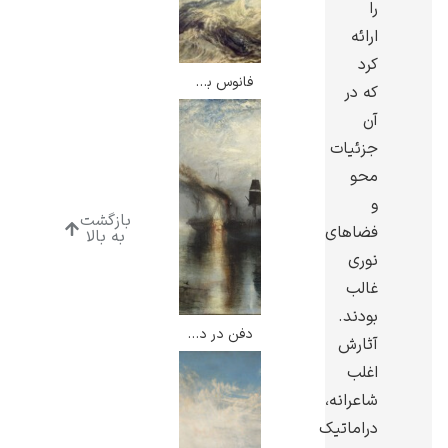
را
ارائه
کرد
فانوس بل راک – ویلیام ترنر
که در
آن
رامبرانت
جزئیات
محو
و
بازگشت
فضاهای
به بالا
نوری
پیر آگوست رنوآر
غالب
بودند.
دفن در دریا – ویلیام ترنر
آثارش
اغلب
شاعرانه،
پل سزان
دراماتیک