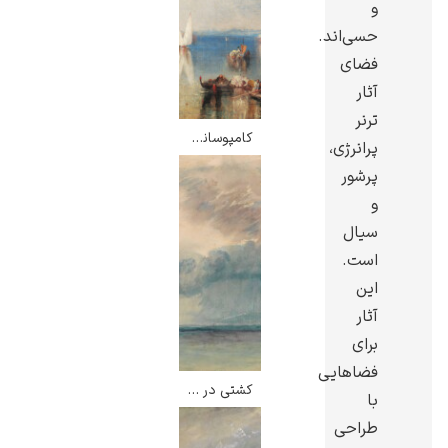
و
حسی‌اند.
فضای
آثار
ترنر
یوهانس فرمیر
کامپوسانتو – ویلیام ترنر
پرانرژی،
پرفروش‌ترین
پرشور
تابلوها
و
سیال
است.
این
آثار
برای
فضاهایی
کشتی در طوفان – ویلیام ترنر
با
طراحی