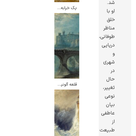
شد.
یک خرابه با قایق های ماهیگیری – ویلیام ترنر
او با
خلق
مناظر
طوفانی،
ادوارد هاپر
دریایی
و
شهری
در
حال
ادگار دگا
قلعه آلونیک – ویلیام ترنر
تغییر،
نوعی
بیان
عاطفی
از
لودویگ دویچ
طبیعت