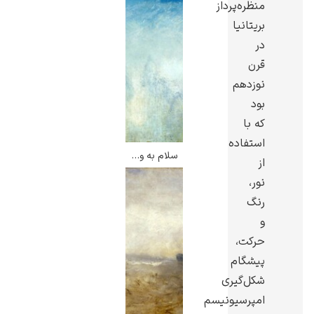
منظره‌پرداز
بریتانیا
در
قرن
نوزدهم
گوستاو کلیمت
بود
که با
استفاده
سلام به ونیز – ویلیام ترنر
از
نور،
ادوارد مونک
رنگ
و
حرکت،
پیشگام
شکل‌گیری
امپرسیونیسم
کامی پیسارو