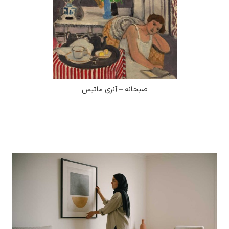
صبحانه – آنری ماتیس