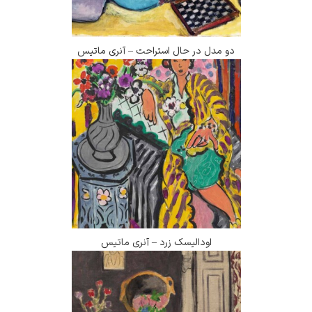
دو مدل در حال استراحت – آنری ماتیس
اودالیسک زرد – آنری ماتیس