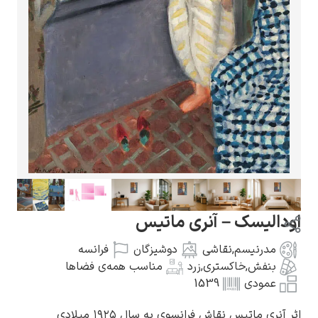
گوستاو کلیمت
ادوارد مونک
الیسک – آنری ماتیس
مدرنیسم
,
نقاشی
دوشیزگان
فرانسه
بنفش
,
خاکستری
,
زرد
مناسب همه‌ی فضاها
عمودی
1539
کامی پیسارو
نری ماتیس نقاش فرانسوی به سال ۱۹۲۵ میلادی