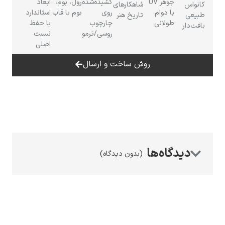
جوهر UV
کشیده‌شده
رول، بوم،
ابعاد
نواس
شاهکارهای
با دوام
روی
بوم با قاب
استاندارد
بیعی
تاریخ هنر
طولانی
چارچوب
با حفظ
فت‌دار
روسی/ترمو
نسبت
اصلی
رامبرانت
روش ساخت و ارسال
پیر آگوست رنوآر
(بدون دیدگاه)
پل سزان