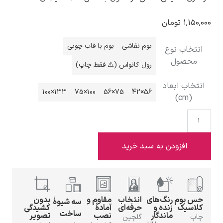
۱,۱۵۰
تومان
بوم نقاشی
بوم با قاب چوبی
نتخاب نوع
محصول
ادوارد هاپر
رول کانواس (⚠️ فقط چاپ)
تخاب ابعاد
133×100
100×75
75×56
56×42
(cm)
ادگار دگا
افزودن به سبد خرید
س بوم
رنگ‌های
انتخاب
مقاوم و
بدون
سه شیوهٔ
لاسیک
زنده و
حرفه‌ای
آمادهٔ
کشیدگی
لودویگ دویچ
ساخت
ماندگار
نصب
تصویر
اپ
گلچین