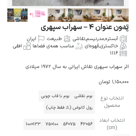
 – سهراب سپهری
ستره
,
مدرنیسم
,
نقاشی
طبیعت
ایران
گوستاو کلیمت
کستری
,
قهوه‌ای
مناسب همه‌ی فضاها
افقی
1
 سپهری نقاش ایرانی به سال ۱۹۷۲ میلادی
۱
تومان
ادوارد مونک
بوم نقاشی
بوم با قاب چوبی
ب نوع
صول
رول کانواس (⚠️ فقط چاپ)
 ابعاد
133×100
100×75
75×56
56×42
کامی پیسارو