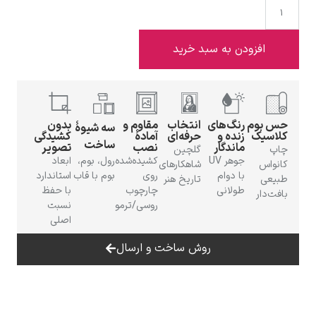
فزودن به سبد خرید
ادوارد هاپر
وم
رنگ‌های
انتخاب
مقاوم و
بدون
سه شیوهٔ
یک
زنده و
حرفه‌ای
آمادهٔ
کشیدگی
ساخت
ماندگار
نصب
تصویر
گلچین
جوهر UV
کشیده‌شده
رول، بوم،
ابعاد
س
شاهکارهای
با دوام
روی
بوم با قاب
استاندارد
تاریخ هنر
طولانی
چارچوب
با حفظ
ار
ادگار دگا
روسی/ترمو
نسبت
اصلی
روش ساخت و ارسال
لودویگ دویچ