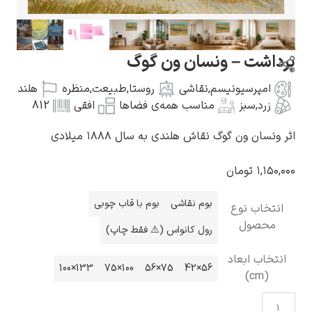
ت – ونسان ون گوگ
رسیونیسم
,
نقاشی
روستا
,
طبیعت
,
منظره
هلند
گوستاو کلیمت
سبز
مناسب همه‌ی فضاها
افقی
812
ون گوگ نقاش هلندی به سال ۱۸۸۸ میلادی
تومان
ادوارد مونک
بوم نقاشی
بوم با قاب چوبی
ب نوع
ول
رول کانواس (⚠️ فقط چاپ)
 ابعاد
133×100
100×75
75×56
56×42
کامی پیسارو