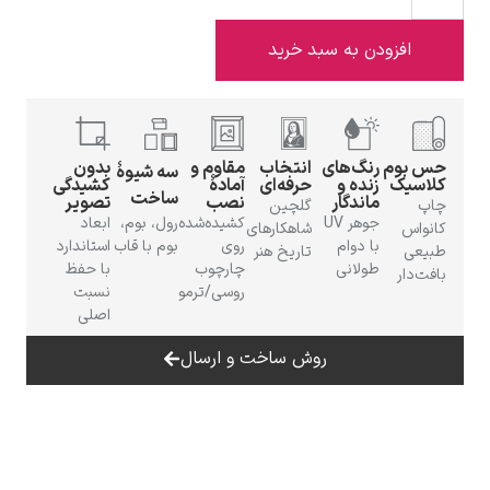
فزودن به سبد خرید
ادوارد هاپر
م
رنگ‌های
انتخاب
مقاوم و
بدون
سه شیوهٔ
ک
زنده و
حرفه‌ای
آمادهٔ
کشیدگی
ساخت
ماندگار
نصب
تصویر
گلچین
جوهر UV
کشیده‌شده
رول، بوم،
ابعاد
شاهکارهای
با دوام
روی
بوم با قاب
استاندارد
تاریخ هنر
طولانی
چارچوب
با حفظ
ر
روسی/ترمو
نسبت
ادگار دگا
اصلی
روش ساخت و ارسال
لودویگ دویچ