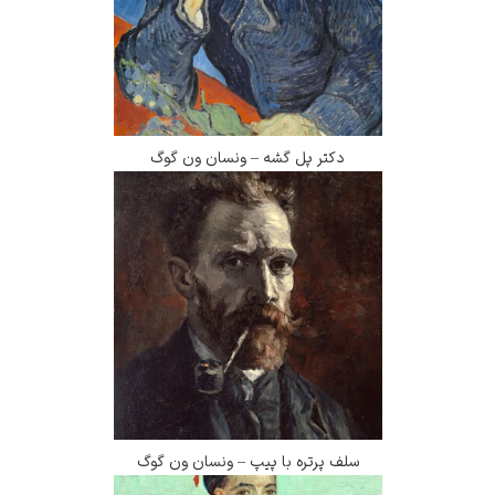
دکتر پل گشه – ونسان ون گوگ
سلف پرتره با پیپ – ونسان ون گوگ