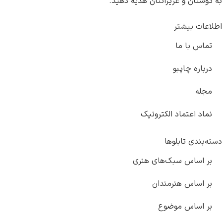
عزیزانتان هدیه دهید.
تر
ما
پبو
اد الکترونیک
بلوها
سبک‌های هنری
هنرمندان
موضوع