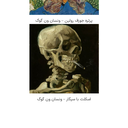
پرتره جوزف رولین – ونسان ون گوگ
اسکلت با سیگار – ونسان ون گوگ