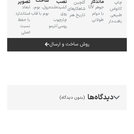
ساخت
ماندگار
نصب
تصویر
چاپ
گلچین
جوهر UV
کشیده‌شده
رول، بوم،
ابعاد
کانواس
شاهکارهای
با دوام
روی
بوم با قاب
استاندارد
طبیعی
تاریخ هنر
طولانی
چارچوب
با حفظ
بافت‌دار
روسی/ترمو
نسبت
اصلی
رامبرانت
روش ساخت و ارسال
پیر آگوست رنوآر
(بدون دیدگاه)
پل سزان