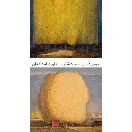
بدون عنوان شماره شش – داوود امدادیان