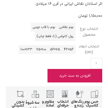
اثر استادان نقاش ایرانی در قرن ۱۶ میلادی
۱,۱۵۰,۰۰۰
تومان
بوم نقاشی
بوم با قاب چوبی
انتخاب نوع
ادوارد هاپر
محصول
رول کانواس (⚠️ فقط چاپ)
انتخاب ابعاد
133×100
100×75
75×56
56×42
(cm)
ادگار دگا
افزودن به سبد خرید
حس بوم
رنگ‌های
انتخاب
مقاوم و
بدون
لودویگ دویچ
سه شیوهٔ
کلاسیک
زنده و
حرفه‌ای
آمادهٔ
کشیدگی