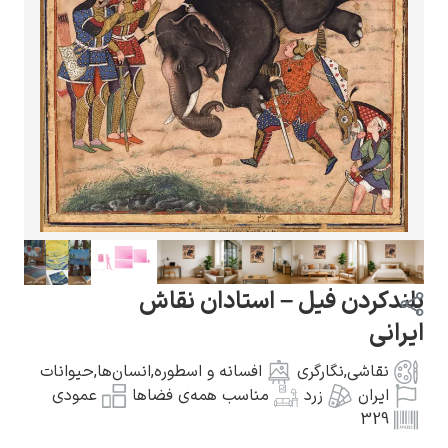
گوستاو کلیمت
ادوارد مونک
بلندکردن فیل – استادان نقاش
ایرانی
نقاشی
,
نگارگری
افسانه و اسطوره
,
انسان‌ها
,
حیوانات
ایران
زرد
مناسب همه‌ی فضاها
عمودی
329
کامی پیسارو