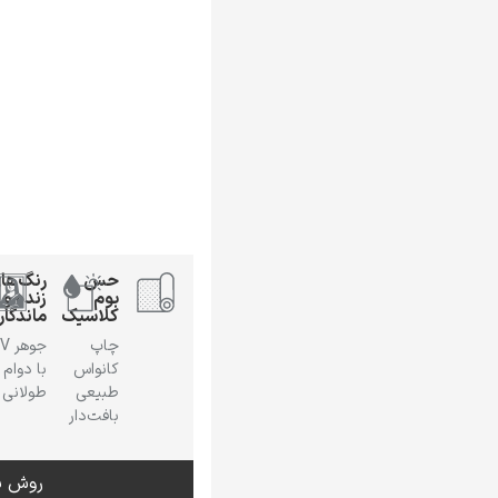
حس
رنگ‌ها
بوم
زنده و
کلاسیک
ماندگار
چاپ
جوهر
کانواس
با دوام
طبیعی
طولانی
بافت‌دار
روش س