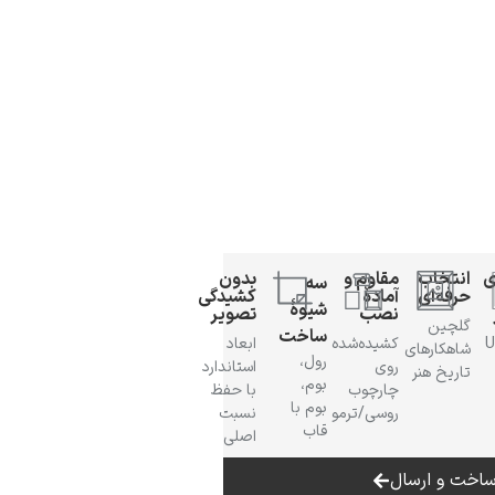
ی
انتخاب
مقاوم و
بدون
سه
حرفه‌ای
آمادهٔ
کشیدگی
شیوهٔ
نصب
تصویر
گلچین
ساخت
 UV
کشیده‌شده
ابعاد
شاهکارهای
رول،
روی
استاندارد
تاریخ هنر
بوم،
چارچوب
با حفظ
بوم با
روسی/ترمو
نسبت
قاب
اصلی
اخت و ارسال