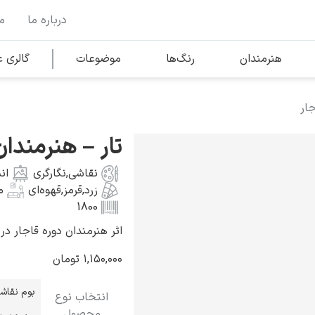
درباره ما
م
وها
محبوب‌ترین هنرمندان
هنرمندان
رنگ‌ها
موضوعات
گالری
جار
کلود مونه
تار – هنرمندان
نقاشی
,
نگارگری
ان
زرد
,
قرمز
,
قهوه‌ای
م
1800
اثر هنرمندان دوره قاجار در
ونسان ون گوگ
۱,۱۵۰,۰۰۰
تومان
بوم نقاش
انتخاب نوع
محصول