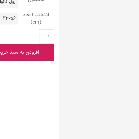
رول کانو
گوستاو کلیمت
انتخاب ابعاد
56×42
(cm)
ادوارد مونک
افزودن به سبد خرید
کامی پیسارو
ادوارد هاپر