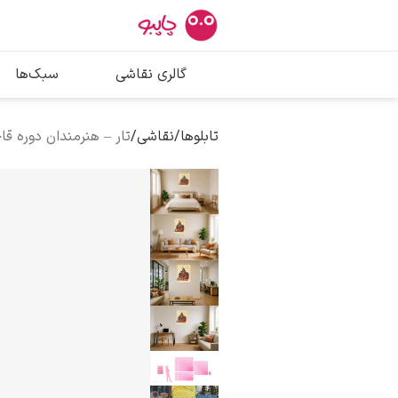
بیشترین جستج
گالری نقاشی
سبک‌ها
پیکاسو
تابلو بوسه
تابلوها
/
نقاشی
/
تار – هنرمندان دوره قا
سالوادور دالی
فریدا کالوا