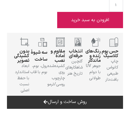
افزودن به سبد خرید
ادوارد هاپر
 بوم
رنگ‌های
انتخاب
مقاوم و
بدون
سه شیوهٔ
اسیک
زنده و
حرفه‌ای
آمادهٔ
کشیدگی
ساخت
ماندگار
نصب
تصویر
پ
گلچین
جوهر UV
کشیده‌شده
رول، بوم،
ابعاد
واس
شاهکارهای
با دوام
روی
بوم با قاب
استاندارد
عی
تاریخ هنر
طولانی
چارچوب
با حفظ
‌دار
ادگار دگا
روسی/ترمو
نسبت
اصلی
روش ساخت و ارسال
لودویگ دویچ