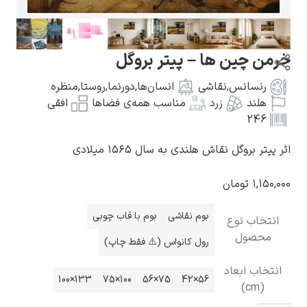
 چین ها – پیتر بروگل
رنسانس
,
نقاشی
انسان‌ها
,
دورنما
,
روستا
,
منظره
گوستاو کلیمت
هلند
زرد
مناسب همه‌ی فضاها
افقی
246
ر بروگل نقاش هلندی به سال ۱۵۶۵ میلادی
۱,۱
تومان
ادوارد مونک
بوم نقاشی
بوم با قاب چوبی
خاب نوع
حصول
رول کانواس (⚠️ فقط چاپ)
خاب ابعاد
133×100
100×75
75×56
56×42
(cm)
کامی پیسارو