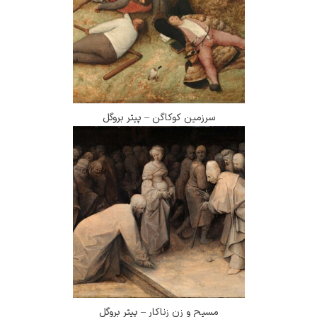
سرزمین کوکاگن – پیتر بروگل
مسیح و زن زناکار – پیتر بروگل