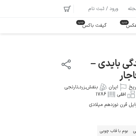
جله
ورود / ثبت نام
 عکس
گیفت باکس
دگی بایدی –
جار
ریخ
ایران
بنفش
,
زرد
,
نارنجی
افقی
1786
وایل قرن نوزدهم میلادی
ی
بوم با قاب چوبی