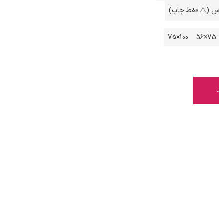
اس (⚠️ فقط چاپ)
100×75
75×56