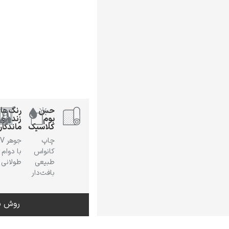
حس
رنگ‌ها
بوم
زنده و
کلاسیک
ماندگار
چاپ
جوهر
کانواس
با دوام
طبیعی
طولانی
بافت‌دار
روش س