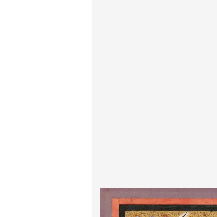
ادگار دگا
لودویگ دویچ
رامبرانت