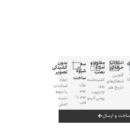
ی
انتخاب
مقاوم و
بدون
سه
حرفه‌ای
آمادهٔ
کشیدگی
شیوهٔ
نصب
تصویر
گلچین
ساخت
 UV
کشیده‌شده
ابعاد
شاهکارهای
رول،
روی
استاندارد
تاریخ هنر
بوم،
چارچوب
با حفظ
بوم با
روسی/ترمو
نسبت
قاب
اصلی
اخت و ارسال