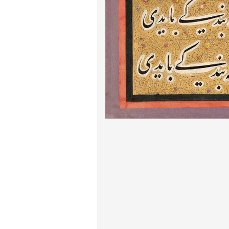
پیر آگوست رنوآر
پل سزان
یوهانس فرمیر
پرفروش‌ترین تابلوها