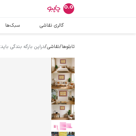
بیشترین جستج
گالری نقاشی
سبک‌ها
پیکاسو
تابلو بوسه
تابلوها
/
نقاشی
/
دراین بارگه بندگی بای
سالوادور دالی
فریدا کالوا