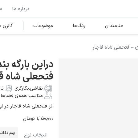
درباره ما
م
وها
محبوب‌ترین هنرمندان
هنرمندان
رنگ‌ها
موضوعات
گالری
دی – فتحعلی شاه قاجار
کلود مونه
دراین بارگه بن
فتحعلی شاه قا
نقاشی
,
نگارگری
تا
مناسب همه‌ی فضاها
ونسان ون گوگ
اثر فتحعلی شاه قاجار در ا
۱,۱۵۰,۰۰۰
تومان
بوم نقاش
انتخاب نوع