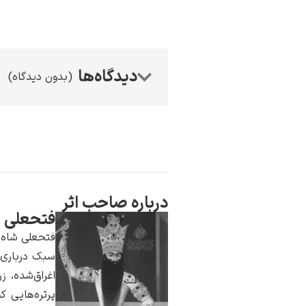
(بدون دیدگاه)
درباره صاحب اثر
فتحعلی ش
فتحعلی شاه ق
سبک درباری ب
اغراق‌شده، ز
پرتره‌هایی ک