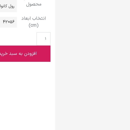
محصول
گوستاو کلیمت
رول کانو
انتخاب ابعاد
56×42
(cm)
ادوارد مونک
افزودن به سبد خرید
کامی پیسارو
ادوارد هاپر