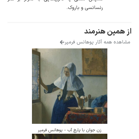
رنسانسی و باروک.
مین هنرمند
ه همه آثار یوهانس فرمیر
زن جوان با پارچ آب – یوهانس فرمیر