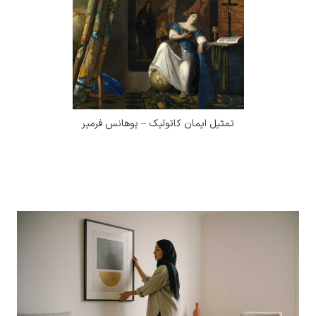
تمثیل ایمان کاتولیک – یوهانس فرمیر