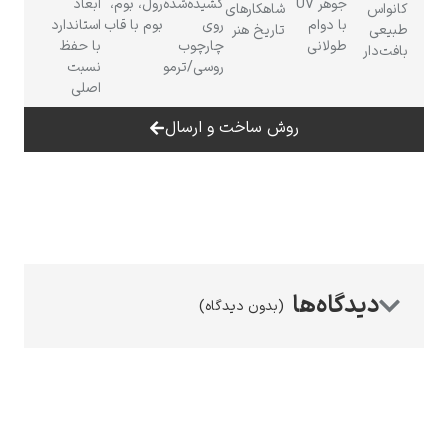
جوهر UV
کشیده‌شده
رول، بوم،
ابعاد
اس
شاهکارهای
با دوام
روی
بوم با قاب
استاندارد
عی
تاریخ هنر
طولانی
چارچوب
با حفظ
دار
روسی/ترمو
نسبت
اصلی
رامبرانت
روش ساخت و ارسال
پیر آگوست رنوآر
(بدون دیدگاه)
پل سزان