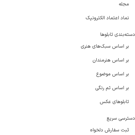
تماد الکترونیک
تابلوها
س سبک‌های هنری
س هنرمندان
س موضوع
س تم رنگی
ای عکس
ریع
ارش دلخواه