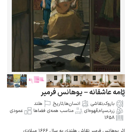
گوستاو کلیمت
ادوارد مونک
 عاشقانه – یوهانس فرمیر
اروک
,
نقاشی
انسان‌ها
,
تاریخ
هلند
رد
,
سیاه
,
قهوه‌ای
مناسب همه‌ی فضاها
عمودی
165
کامی پیسارو
انس فرمیر نقاش هلندی به سال ۱۶۶۶ میلادی