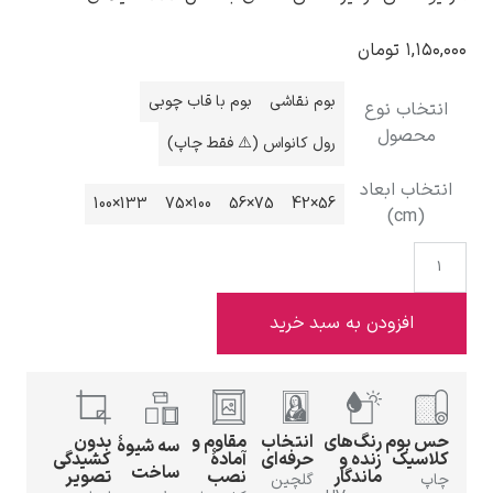
۱,
تومان
بوم نقاشی
بوم با قاب چوبی
خاب نوع
حصول
ادوارد هاپر
رول کانواس (⚠️ فقط چاپ)
اب ابعاد
133×100
100×75
75×56
56×42
(cm
ادگار دگا
افزودن به سبد خرید
بوم
رنگ‌های
انتخاب
مقاوم و
بدون
سه شیوهٔ
سیک
زنده و
حرفه‌ای
آمادهٔ
کشیدگی
لودویگ دویچ
ساخت
ماندگار
نصب
تصویر
گلچین