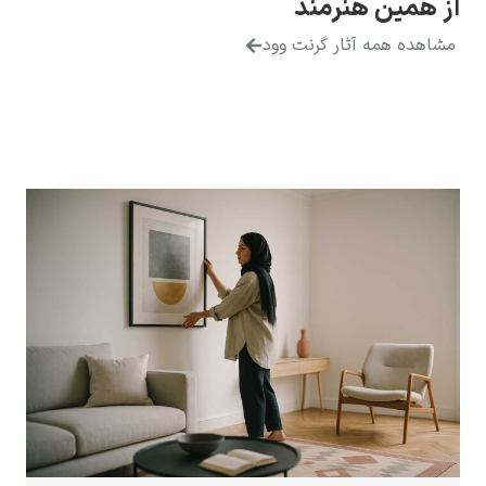
ین هنرمند
 همه آثار گرنت وود