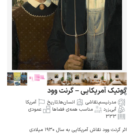
گوستاو کلیمت
ادوارد مونک
 آمریکایی – گرنت وود
رنیسم
,
نقاشی
انسان‌ها
,
تاریخ
آمریکا
ی
,
زرد
مناسب همه‌ی فضاها
عمودی
33
کامی پیسارو
وود نقاش آمریکایی به سال ۱۹۳۰ میلادی