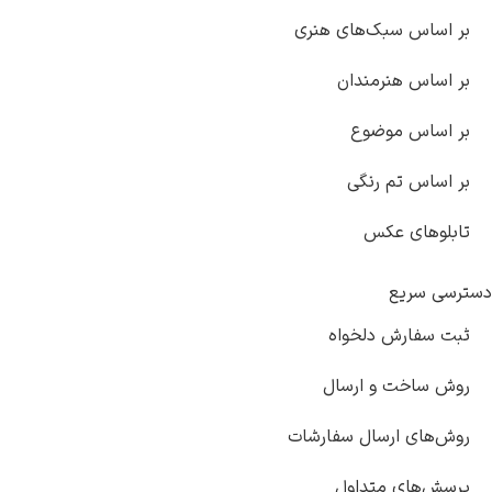
س سبک‌های هنری
 هنرمندان
س موضوع
 تم رنگی
ای عکس
ریع
ارش دلخواه
خت و ارسال
 ارسال سفارشات
ای متداول