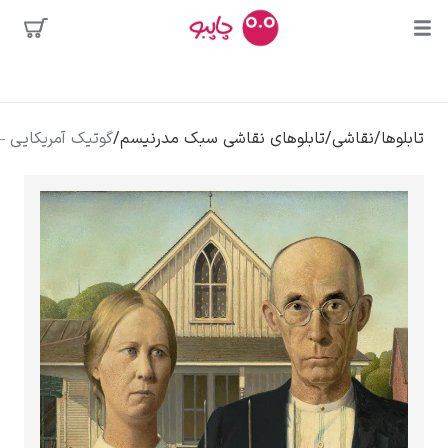
ا
محبوب‌ترین
سو
نقاشی
/
تابلوهای نقاشی سبک مدرنیسم
/
گوتیک آمریکایی – گرنت وود
هنرمندان
 بوسه
دور دالی
 کالوا
کلود مونه
ونسان ون گوگ