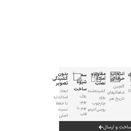
ی
انتخاب
مقاوم و
بدون
سه
حرفه‌ای
آمادهٔ
کشیدگی
شیوهٔ
نصب
تصویر
گلچین
ساخت
 UV
کشیده‌شده
ابعاد
شاهکارهای
رول،
روی
استاندارد
تاریخ هنر
بوم،
چارچوب
با حفظ
بوم با
روسی/ترمو
نسبت
قاب
اصلی
اخت و ارسال