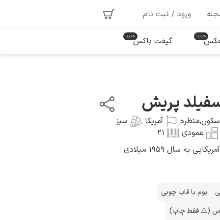
جله
ورود / ثبت نام
 عکس
گیفت باکس
سفیلد پریش
سکون
,
منظره
آمریکا
سبز
عمودی
21
 به سال ۱۹۵۹ میلادی
ی
بوم با قاب چوبی
اس (⚠️ فقط چاپ)