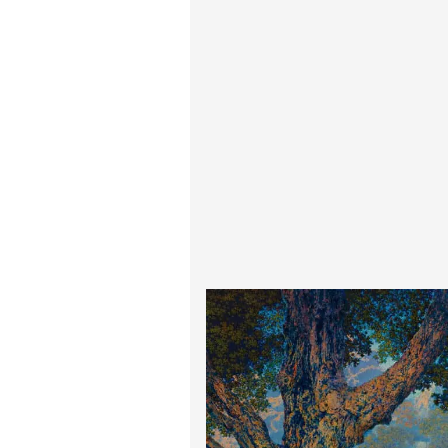
پیر آگوست رنوآر
پل سزان
یوهانس فرمیر
پرفروش‌ترین تابلوها