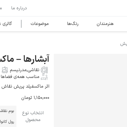
درباره ما
م
وها
محبوب‌ترین هنرمندان
هنرمندان
رنگ‌ها
موضوعات
گالری
ریش
کلود مونه
آبشارها – ماک
نقاشی
,
مدرنیسم
مناسب همه‌ی فضاها
اثر ماکسفیلد پریش نقاش آمریکایی
ونسان ون گوگ
۱,۱۵۰,۰۰۰
تومان
بوم نقاش
انتخاب نوع
محصول
رول کانو