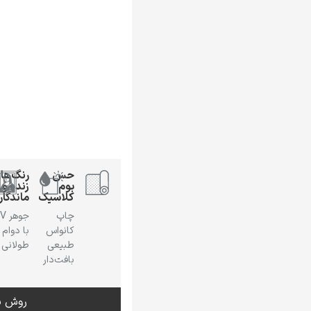
حس
رنگ‌ها
بوم
زنده و
کلاسیک
ماندگار
چاپ
جوهر
کانواس
با دوام
طبیعی
طولانی
بافت‌دار
روش س