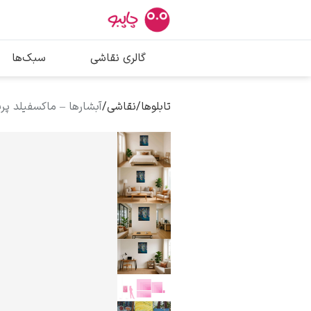
بیشترین جستج
گالری نقاشی
سبک‌ها
پیکاسو
تابلو بوسه
تابلوها
/
نقاشی
/
آبشارها – ماکسفیلد پ
سالوادور دالی
فریدا کالوا