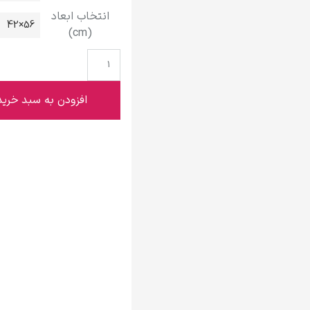
گوستاو کلیمت
انتخاب ابعاد
56×42
(cm)
افزودن به سبد خرید
ادوارد مونک
کامی پیسارو
ادوارد هاپر