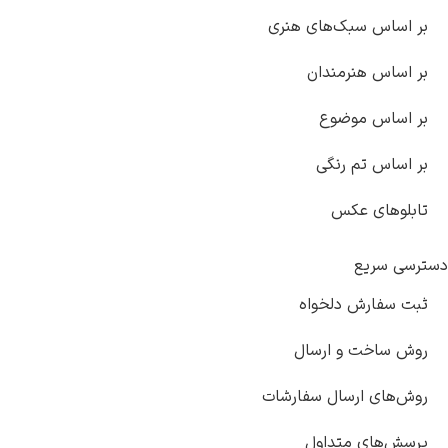
بک‌های هنری
رمندان
وضوع
 رنگی
عکس
 دلخواه
و ارسال
رسال سفارشات
متداول