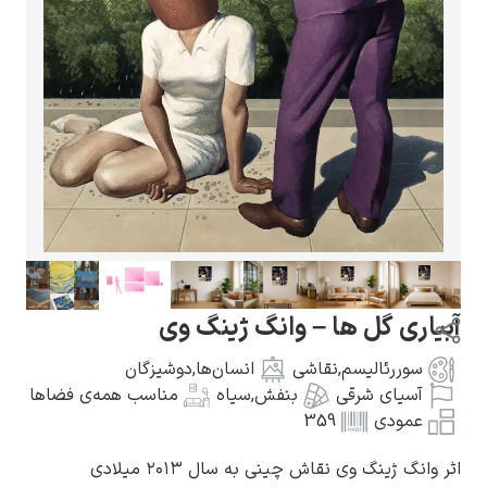
گوستاو کلیمت
ادوارد مونک
گل ها – وانگ ژینگ وی
الیسم
,
نقاشی
انسان‌ها
,
دوشیزگان
ی شرقی
بنفش
,
سیاه
مناسب همه‌ی فضاها
ی
359
کامی پیسارو
گ وی نقاش چینی به سال ۲۰۱۳ میلادی