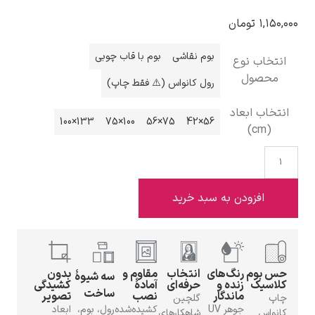
ومان
بوم نقاشی
بوم با قاب چوبی
نوع
ل
رول کانواس (⚠️ فقط چاپ)
ادوارد هاپر
بعاد
133×100
100×75
75×56
56×42
ادگار دگا
ودن به سبد خرید
رنگ‌های
انتخاب
مقاوم و
بدون
سه شیوهٔ
زنده و
حرفه‌ای
آمادهٔ
کشیدگی
ساخت
ماندگار
نصب
تصویر
لودویگ دویچ
گلچین
جوهر UV
کشیده‌شده
رول، بوم،
ابعاد
شاهکارهای