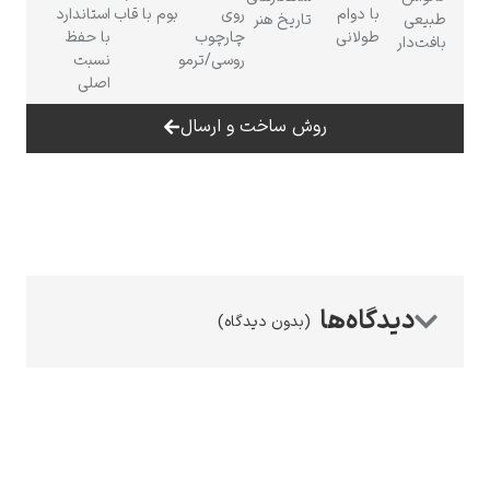
با دوام
روی
بوم با قاب
استاندارد
تاریخ هنر
طولانی
چارچوب
با حفظ
روسی/ترمو
نسبت
اصلی
روش ساخت و ارسال
رامبرانت
پیر آگوست رنوآر
(بدون دیدگاه)
پل سزان