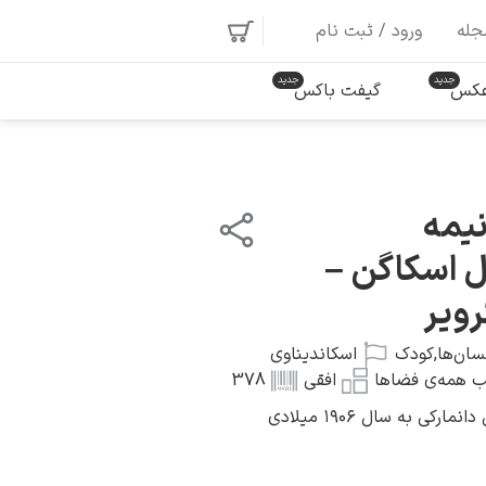
جله
ورود / ثبت نام
 عکس
گیفت باکس
نیمه
ل اسکاگن –
رویر
سان‌ها
,
کودک
اسکاندیناوی
 همه‌ی فضاها
افقی
378
کی به سال ۱۹۰۶ میلادی