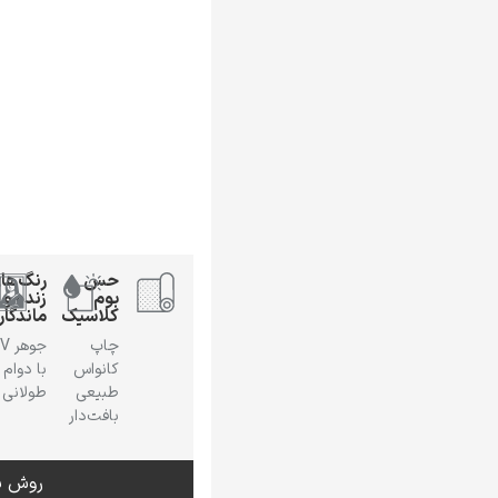
حس
رنگ‌ها
بوم
زنده و
کلاسیک
ماندگار
چاپ
جوهر
کانواس
با دوام
طبیعی
طولانی
بافت‌دار
روش س