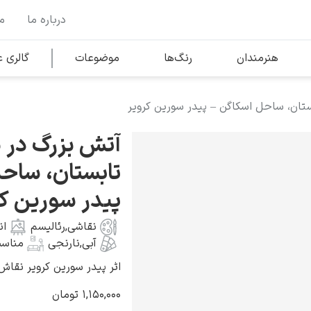
درباره ما
م
وها
محبوب‌ترین هنرمندان
هنرمندان
رنگ‌ها
موضوعات
گالری
تان، ساحل اسکاگن – پیدر سورین کرویر
کلود مونه
آتش بزرگ در 
تابستان، ساح
پیدر سورین ک
نقاشی
,
رئالیسم
ان
ونسان ون گوگ
آبی
,
نارنجی
مناسب
اثر پیدر سورین کرویر نقاش دانمار
۱,۱۵۰,۰۰۰
تومان