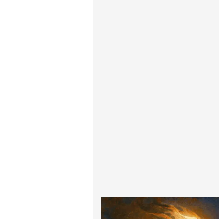
پیر آگوست رنوآر
پل سزان
یوهانس فرمیر
پرفروش‌ترین تابلوها