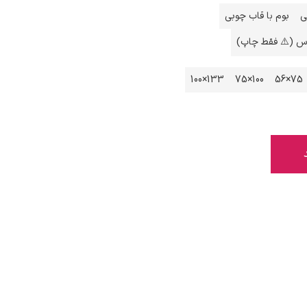
ی
بوم با قاب چوبی
اس (⚠️ فقط چاپ)
133×100
100×75
75×56