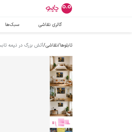
بیشترین جستج
گالری نقاشی
سبک‌ها
پیکاسو
تابلو بوسه
تابلوها
/
نقاشی
/
آتش بزرگ در نیمه تابس
سالوادور دالی
فریدا کالوا