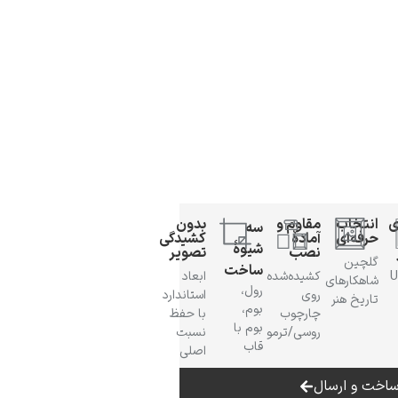
ی
انتخاب
مقاوم و
بدون
سه
حرفه‌ای
آمادهٔ
کشیدگی
شیوهٔ
نصب
تصویر
گلچین
ساخت
 UV
کشیده‌شده
ابعاد
شاهکارهای
رول،
روی
استاندارد
تاریخ هنر
بوم،
چارچوب
با حفظ
بوم با
روسی/ترمو
نسبت
قاب
اصلی
اخت و ارسال