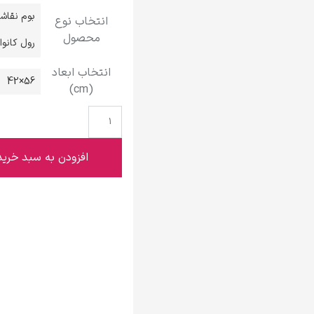
گوستاو کلیمت
بوم نقاش
انتخاب نوع
محصول
رول کانو
انتخاب ابعاد
56×42
(cm)
ادوارد مونک
افزودن به سبد خرید
کامی پیسارو
ادوارد هاپر