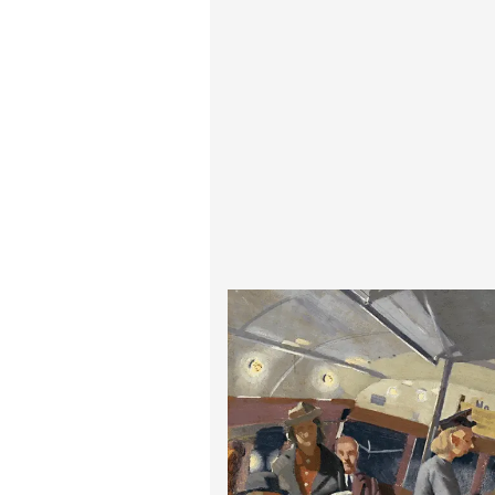
ادگار دگا
لودویگ دویچ
رامبرانت