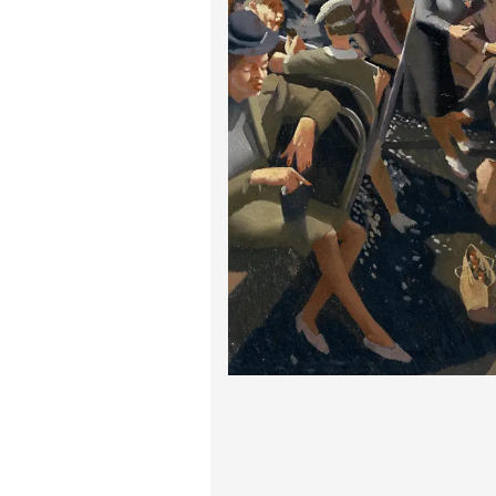
پیر آگوست رنوآر
پل سزان
یوهانس فرمیر
پرفروش‌ترین تابلوها