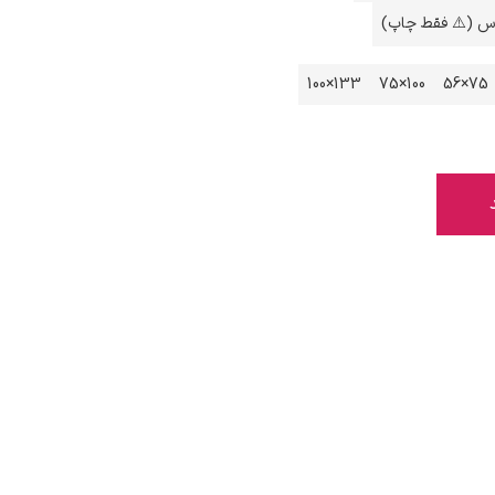
اس (⚠️ فقط چاپ)
133×100
100×75
75×56