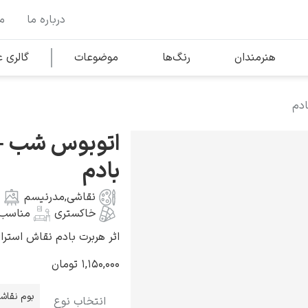
درباره ما
م
وها
محبوب‌ترین هنرمندان
هنرمندان
رنگ‌ها
موضوعات
گالری
دم
کلود مونه
اتوبوس شب –
بادم
نقاشی
,
مدرنیسم
خاکستری
مناسب 
ونسان ون گوگ
اثر هربرت بادم نقاش استرالیایی به
۱,۱۵۰,۰۰۰
تومان
بوم نقاش
انتخاب نوع