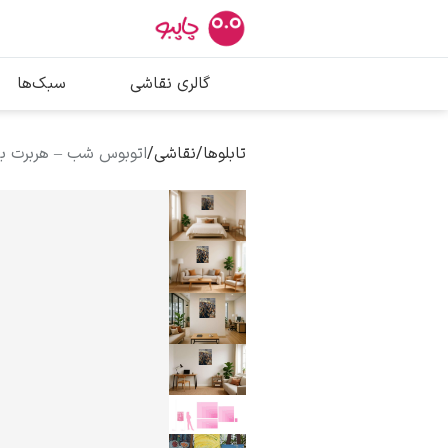
بیشترین جستج
گالری نقاشی
سبک‌ها
پیکاسو
تابلو بوسه
تابلوها
/
نقاشی
/
اتوبوس شب – هربرت با
سالوادور دالی
فریدا کالوا