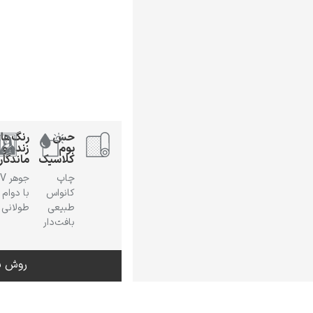
حس
رنگ‌ها
بوم
زنده و
کلاسیک
ماندگار
چاپ
جوهر
کانواس
با دوام
طبیعی
طولانی
بافت‌دار
روش س