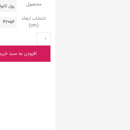
محصول
گوستاو کلیمت
رول کانو
انتخاب ابعاد
56×42
(cm)
ادوارد مونک
افزودن به سبد خرید
کامی پیسارو
ادوارد هاپر