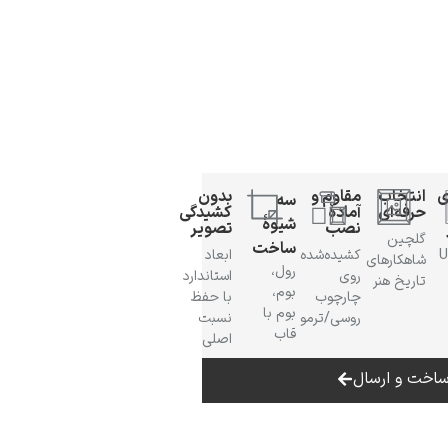
ی
انتخاب
مقاوم و
بدون
سه
حرفه‌ای
آمادهٔ
کشیدگی
شیوهٔ
نصب
تصویر
گلچین
ساخت
 UV
کشیده‌شده
ابعاد
شاهکارهای
رول،
روی
استاندارد
تاریخ هنر
بوم،
چارچوب
با حفظ
بوم با
روسی/ترمو
نسبت
قاب
اصلی
اخت و ارسال