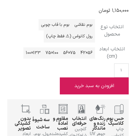
۱,۱۵۰,۰۰۰
تومان
بوم نقاشی
بوم با قاب چوبی
انتخاب نوع
محصول
رول کانواس (⚠️ فقط چاپ)
ادوارد هاپر
انتخاب ابعاد
133×100
100×75
75×56
56×42
(cm)
ادگار دگا
افزودن به سبد خرید
حس بوم
رنگ‌های
انتخاب
مقاوم و
بدون
سه شیوهٔ
کلاسیک
زنده و
حرفه‌ای
آمادهٔ
کشیدگی
ساخت
ماندگار
نصب
تصویر
لودویگ دویچ
چاپ
گلچین
جوهر UV
کشیده‌شده
رول، بوم،
ابعاد
کانواس
شاهکارهای