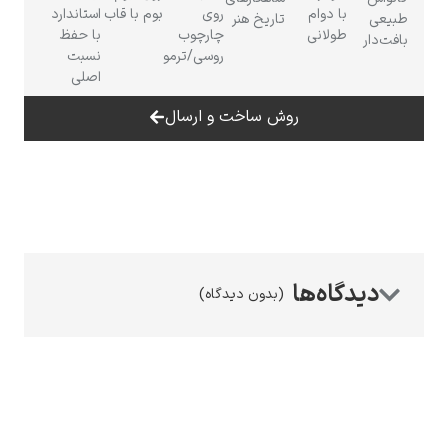
با دوام
روی
بوم با قاب
استاندارد
طبیعی
تاریخ هنر
طولانی
چارچوب
با حفظ
بافت‌دار
روسی/ترمو
نسبت
اصلی
روش ساخت و ارسال
رامبرانت
پیر آگوست رنوآر
(بدون دیدگاه)
پل سزان