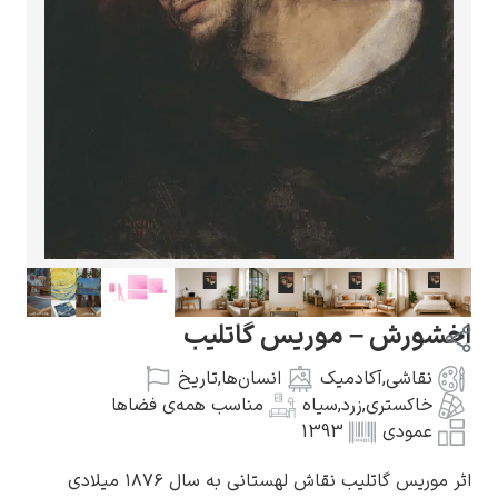
گوستاو کلیمت
ادوارد مونک
اخشورش – موریس گاتلیب
نقاشی
,
آکادمیک
انسان‌ها
,
تاریخ
خاکستری
,
زرد
,
سیاه
مناسب همه‌ی فضاها
عمودی
1393
کامی پیسارو
اثر موریس گاتلیب نقاش لهستانی به سال ۱۸۷۶ میلادی