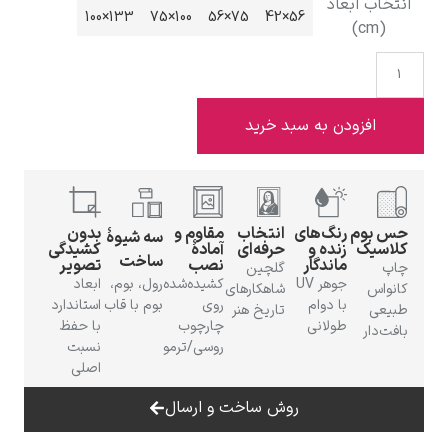
عاد
133×100
100×75
75×56
56×42
دن به سبد خرید
ادوارد هاپر
رنگ‌های
انتخاب
مقاوم و
بدون
سه شیوهٔ
زنده و
حرفه‌ای
آمادهٔ
کشیدگی
ساخت
ماندگار
نصب
تصویر
گلچین
ادگار دگا
جوهر UV
کشیده‌شده
رول، بوم،
ابعاد
شاهکارهای
با دوام
روی
بوم با قاب
استاندارد
تاریخ هنر
طولانی
چارچوب
با حفظ
روسی/ترمو
نسبت
اصلی
روش ساخت و ارسال
لودویگ دویچ