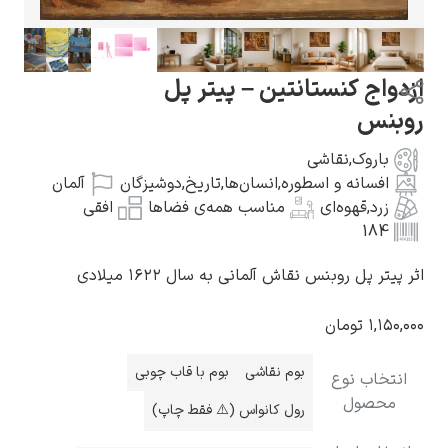
کنستانتین – پیتر پل
گوستاو کلیمت
,
نقاشی
ه و اسطوره
,
انسان‌ها
,
تاریخ
,
دوشیزگان
آلمان
وه‌ای
مناسب همه‌ی فضاها
افقی
وبنس نقاش آلمانی به سال ۱۶۲۲ میلادی
ادوارد مونک
مان
بوم نقاشی
بوم با قاب چوبی
نوع
ل
رول کانواس (⚠️ فقط چاپ)
کامی پیسارو