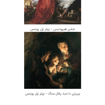
جشن هیرودیس – پیتر پل روبنس
پیرزنی با سبد زغال سنگ – پیتر پل روبنس