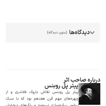
رامبرانت
(بدون دیدگاه)
پیر آگوست رنوآر
صاحب اثر
پیتر پل روبنس
پیتر پل روبنس نقاش باروک فلاندری و از
چهره‌های مهم قرن هفدهم بود که با سبک
پل سزان
پرشور، پیکره‌سازی نیرومند و رنگ‌های درخشان