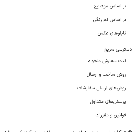
وضوع
 رنگی
کس
دلخواه
و ارسال
سال سفارشات
تداول
ررات