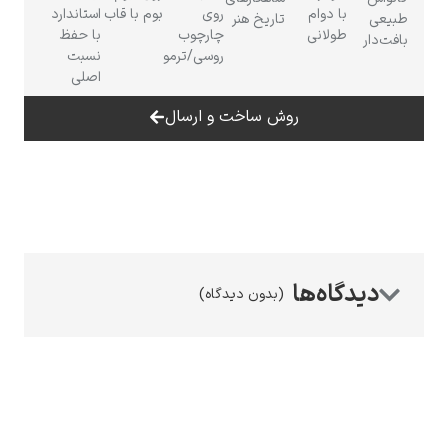
با دوام
روی
بوم با قاب
استاندارد
عی
تاریخ هنر
طولانی
چارچوب
با حفظ
‌دار
روسی/ترمو
نسبت
اصلی
روش ساخت و ارسال
رامبرانت
پیر آگوست رنوآر
(بدون دیدگاه)
پل سزان