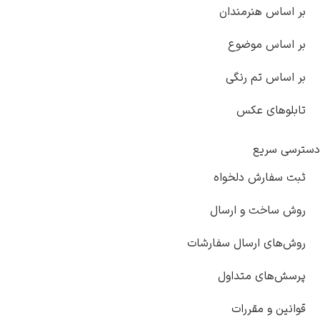
س هنرمندان
اس موضوع
س تم رنگی
های عکس
سریع
فارش دلخواه
اخت و ارسال
ای ارسال سفارشات
های متداول
 و مقررات