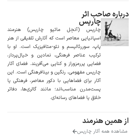
ره صاحب اثر
چاریس
چاریس (آنجِل ماتیو چاریس) هنرمند
یوهانس فرمیر
اسپانیایی معاصر است که آثارش تلفیقی از هنر
پاپ، سوررئالیسم و نئو-متافیزیک است. او با
پرفروش‌ترین
ترکیب عناصر فرهنگی، نمادین و خیال‌پرداز،
تابلوها
فضایی پررمزوراز و کنایی می‌آفریند. فضای آثار
چاریس مفهومی، رنگین و بینا‌فرهنگی است. این
آثار برای فضاهایی با دکور معاصر، فرهنگی یا
پست‌مدرن مناسب‌اند؛ مانند گالری‌ها، دفاتر
خلاق یا فضاهای رسانه‌ای.
مین هنرمند
ده همه آثار چاریس