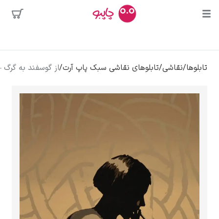
ن
ها
محبوب‌ترین
اسو
ا
/
نقاشی
/
تابلوهای نقاشی سبک پاپ آرت
/
از گوسفند به گرگ – چاریس
هنرمندان
لو بوسه
وادور دالی
ا کالوا
کلود مونه
ونسان ون گوگ