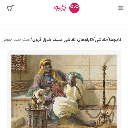
محبوب‌ترین
/
تابلوهای نقاشی سبک شرق گروی
/
استراحت خوش است – کارل هاگ
هنرمندان
ی
کلود مونه
ونسان ون گوگ