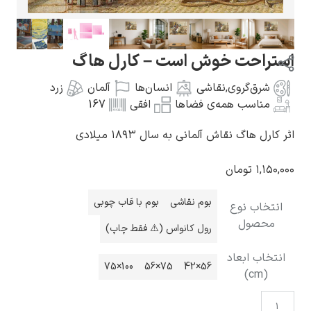
خوش است – کارل هاگ
ی
,
نقاشی
انسان‌ها
آلمان
زرد
گوستاو کلیمت
مه‌ی فضاها
افقی
167
 آلمانی به سال ۱۸۹۳ میلادی
ن
ادوارد مونک
بوم نقاشی
بوم با قاب چوبی
رول کانواس (⚠️ فقط چاپ)
د
100×75
75×56
56×42
کامی پیسارو