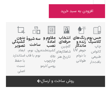
 به سبد خرید
ادوارد هاپر
گ‌های
انتخاب
مقاوم و
بدون
سه شیوهٔ
ده و
حرفه‌ای
آمادهٔ
کشیدگی
ساخت
ندگار
نصب
تصویر
گلچین
جوهر UV
کشیده‌شده
رول، بوم،
ابعاد
شاهکارهای
 دوام
روی
بوم با قاب
استاندارد
تاریخ هنر
لانی
چارچوب
با حفظ
روسی/ترمو
نسبت
ادگار دگا
اصلی
روش ساخت و ارسال
لودویگ دویچ