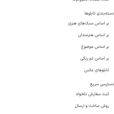
های هنری
دان
وع
گی
خواه
ارسال