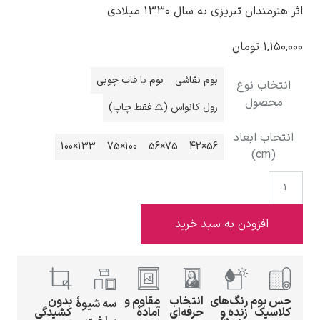
اثر هنرمندان تبریزی به سال ۱۳۳۰ میلادی
۱,۱۵۰,۰۰۰
تومان
بوم نقاشی
بوم با قاب چوبی
انتخاب نوع
ادوارد هاپر
محصول
رول کانواس (⚠️ فقط چاپ)
انتخاب ابعاد
133×100
100×75
75×56
56×42
(cm)
ادگار دگا
افزودن به سبد خرید
حس بوم
رنگ‌های
انتخاب
مقاوم و
بدون
لودویگ دویچ
سه شیوهٔ
کلاسیک
زنده و
حرفه‌ای
آمادهٔ
کشیدگی