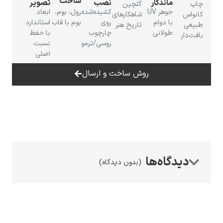
ساخت
ماندگار
نصب
تصویر
چاپ
گلچین
جوهر UV
کشیده‌شده
رول، بوم،
ابعاد
کانواس
شاهکارهای
با دوام
روی
بوم با قاب
استاندارد
طبیعی
تاریخ هنر
طولانی
چارچوب
با حفظ
بافت‌دار
روسی/ترمو
نسبت
اصلی
رامبرانت
روش ساخت و ارسال
پیر آگوست رنوآر
(بدون دیدگاه)
پل سزان