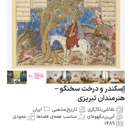
گوستاو کلیمت
ادوارد مونک
اسکندر و درخت سخنگو –
هنرمندان تبریزی
نقاشی
,
نگارگری
تاریخ
,
مذهبی
ایران
آبی
,
زرد
,
قهوه‌ای
مناسب همه‌ی فضاها
عمودی
1489
کامی پیسارو