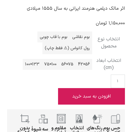
اثر مالک دیلمی هنرمند ایرانی به سال ۱۵۵۵ میلادی
۱,۱۵۰,۰۰۰
تومان
بوم نقاشی
بوم با قاب چوبی
ادوارد هاپر
انتخاب نوع
محصول
رول کانواس (⚠️ فقط چاپ)
انتخاب ابعاد
133×100
100×75
75×56
56×42
(cm)
ادگار دگا
افزودن به سبد خرید
لودویگ دویچ
حس بوم
رنگ‌های
انتخاب
مقاوم و
بدون
سه شیوهٔ