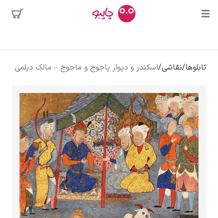
بیشترین
جستجوها
محبوب‌ترین
پیکاسو
تابلوها
/
نقاشی
/
اسکندر و دیوار یاجوج و ماجوج – مالک دیلمی
هنرمندان
تابلو بوسه
سالوادور دالی
فریدا کالوا
کلود مونه
ونسان ون گوگ