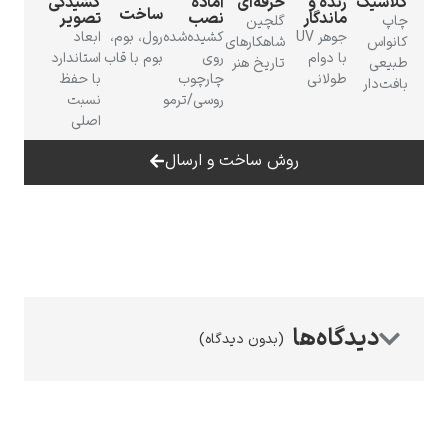
کلاسیک
زنده و
حرفه‌ای
آمادهٔ
کشیدگی
ساخت
ماندگار
نصب
تصویر
چاپ
گلچین
جوهر UV
کشیده‌شده
رول، بوم،
ابعاد
کانواس
شاهکارهای
با دوام
روی
بوم با قاب
استاندارد
طبیعی
تاریخ هنر
طولانی
چارچوب
با حفظ
بافت‌دار
روسی/ترمو
نسبت
اصلی
رامبرانت
روش ساخت و ارسال
پیر آگوست رنوآر
(بدون دیدگاه)
پل سزان