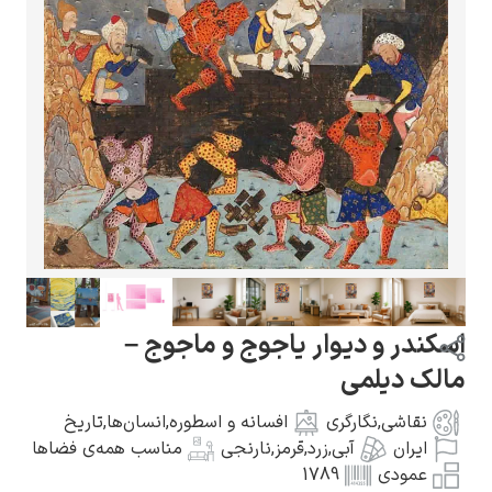
گوستاو کلیمت
ادوارد مونک
اسکندر و دیوار یاجوج و ماجوج –
مالک دیلمی
نقاشی
,
نگارگری
افسانه و اسطوره
,
انسان‌ها
,
تاریخ
ایران
آبی
,
زرد
,
قرمز
,
نارنجی
مناسب همه‌ی فضاها
کامی پیسارو
عمودی
1789