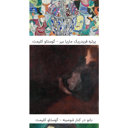
پرتره فریدریک ماریا بیر – گوستاو کلیمت
بانو در کنار شومینه – گوستاو کلیمت