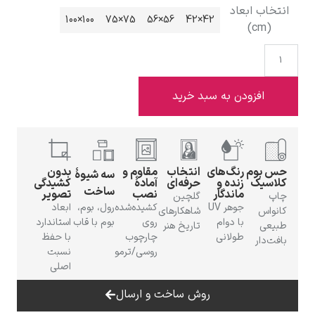
عاد
100×100
75×75
56×56
42×42
ادوارد هاپر
دن به سبد خرید
رنگ‌های
انتخاب
مقاوم و
بدون
سه شیوهٔ
زنده و
حرفه‌ای
آمادهٔ
کشیدگی
ساخت
ماندگار
نصب
تصویر
ادگار دگا
گلچین
جوهر UV
کشیده‌شده
رول، بوم،
ابعاد
شاهکارهای
با دوام
روی
بوم با قاب
استاندارد
تاریخ هنر
طولانی
چارچوب
با حفظ
روسی/ترمو
نسبت
اصلی
روش ساخت و ارسال
لودویگ دویچ