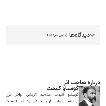
رامبرانت
(بدون دیدگاه)
پیر آگوست رنوآر
احب اثر
گوستاو کلیمت
گوستاو کلیمت هنرمند اتریشی اواخر قرن
پل سزان
نوزدهم و اوایل قرن بیستم بود که با سبک