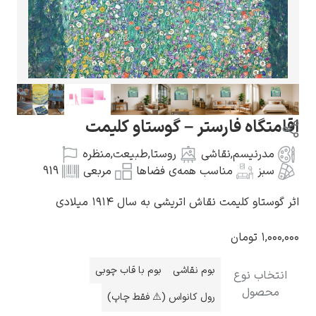
گوستاو کلیمت
 فارستر – گوستاو کلیمت
سم
,
نقاشی
روستا
,
طبیعت
,
منظره
مناسب همه‌ی فضاها
مربعی
919
ادوارد مونک
مت نقاش اتریشی به سال ۱۹۱۴ میلادی
مان
بوم نقاشی
بوم با قاب چوبی
وع
رول کانواس (⚠️ فقط چاپ)
کامی پیسارو