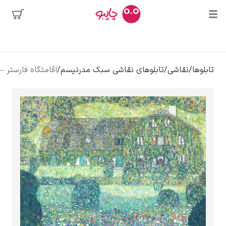
محبوب‌ترین
شی
/
تابلوهای نقاشی سبک مدرنیسم
/
اقامتگاه فارستر – گوستاو کلیمت
هنرمندان
ه
دالی
کلود مونه
ونسان ون گوگ