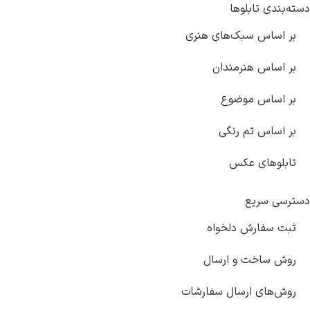
ها
ک‌های هنری
مندان
ضوع
رنگی
کس
دلخواه
 ارسال
سال سفارشات