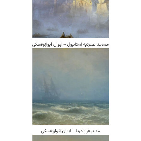
مسجد نصرتیه استانبول – ایوان آیوازوفسکی
مه بر فراز دریا – ایوان آیوازوفسکی