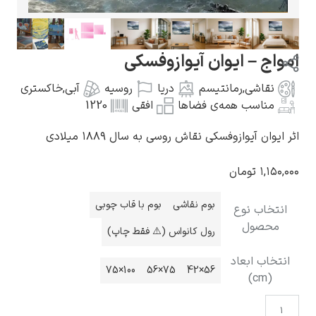
امواج – ایوان آیوازوفسکی
نقاشی
,
رمانتیسم
دریا
روسیه
آبی
,
خاکستری
گوستاو کلیمت
مناسب همه‌ی فضاها
افقی
1220
اثر ایوان آیوازوفسکی نقاش روسی به سال ۱۸۸۹ میلادی
۱,۱۵۰,۰۰۰
تومان
ادوارد مونک
بوم نقاشی
بوم با قاب چوبی
انتخاب نوع
محصول
رول کانواس (⚠️ فقط چاپ)
انتخاب ابعاد
100×75
75×56
56×42
(cm)
کامی پیسارو