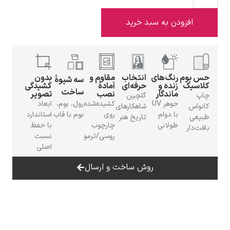
افزودن به سبد خرید
ادوارد هاپر
حس بوم
رنگ‌های
انتخاب
مقاوم و
بدون
سه شیوهٔ
کلاسیک
زنده و
حرفه‌ای
آمادهٔ
کشیدگی
ساخت
ماندگار
نصب
تصویر
چاپ
گلچین
جوهر UV
کشیده‌شده
رول، بوم،
ابعاد
کانواس
شاهکارهای
با دوام
روی
بوم با قاب
استاندارد
طبیعی
تاریخ هنر
طولانی
چارچوب
با حفظ
بافت‌دار
روسی/ترمو
نسبت
ادگار دگا
اصلی
روش ساخت و ارسال
لودویگ دویچ