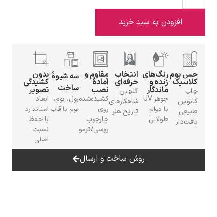
افزودن به سبد خرید
ادوارد هاپر
بوم
رنگ‌های
انتخاب
مقاوم و
بدون
سه شیوهٔ
یک
زنده و
حرفه‌ای
آمادهٔ
کشیدگی
ساخت
ماندگار
نصب
تصویر
گلچین
جوهر UV
کشیده‌شده
رول، بوم،
ابعاد
س
شاهکارهای
با دوام
روی
بوم با قاب
استاندارد
ی
تاریخ هنر
طولانی
چارچوب
با حفظ
ار
روسی/ترمو
نسبت
ادگار دگا
اصلی
روش ساخت و ارسال
لودویگ دویچ