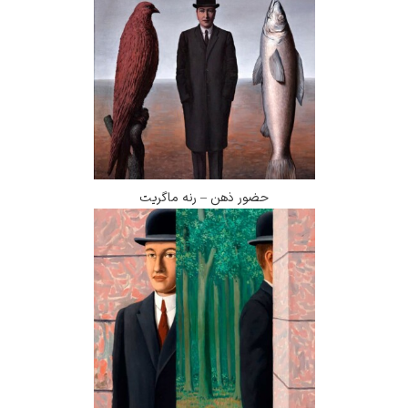
حضور ذهن – رنه ماگریت