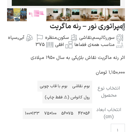
توری نور – رنه ماگریت
ررئالیسم
,
نقاشی
سکون
,
منظره
آبی
,
سیاه
گوستاو کلیمت
اسب همه‌ی فضاها
افقی
375
اگریت نقاش بلژیکی به سال ۱۹۵۰ میلادی
۱
تومان
ادوارد مونک
بوم نقاشی
بوم با قاب چوبی
اب نوع
صول
رول کانواس (⚠️ فقط چاپ)
ب ابعاد
133×100
100×75
75×56
56×42
کامی پیسارو