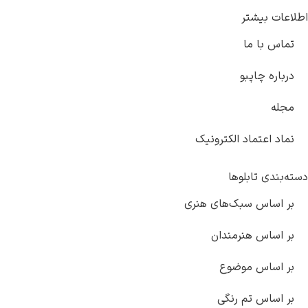
شتر
 ما
اپبو
ماد الکترونیک
ابلوها
 سبک‌های هنری
 هنرمندان
س موضوع
 تم رنگی