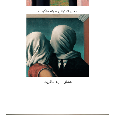
محل اشتراکی – رنه ماگریت
عشاق – رنه ماگریت