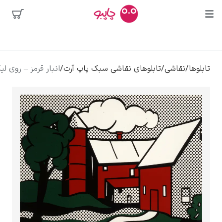
ن
ها
محبوب‌ترین
اسو
/
نقاشی
/
تابلوهای نقاشی سبک پاپ آرت
/
انبار قرمز – روی لیکتنستاین
هنرمندان
و بوسه
ادور دالی
ا کالوا
کلود مونه
ونسان ون گوگ