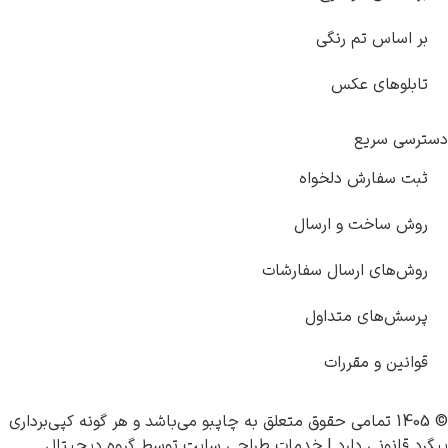
س تم رنگی
ای عکس
ریع
ارش دلخواه
خت و ارسال
ی ارسال سفارشات
ای متداول
و مقررات
چاپبو
می‌باشد و هر گونه کپی‌برداری
نی دارد |
خدمات طراحی سایت
توسط
گروه دیجیتال