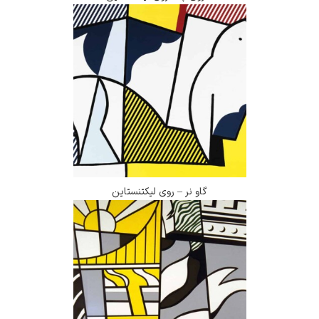
گاو نر – روی لیکتنستاین