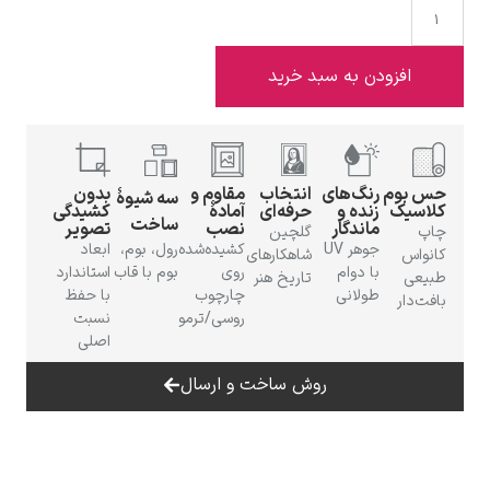
افزودن به سبد خرید
ادوارد هاپر
بوم
رنگ‌های
انتخاب
مقاوم و
بدون
سه شیوهٔ
سیک
زنده و
حرفه‌ای
آمادهٔ
کشیدگی
ساخت
ماندگار
نصب
تصویر
گلچین
جوهر UV
کشیده‌شده
رول، بوم،
ابعاد
اس
شاهکارهای
با دوام
روی
بوم با قاب
استاندارد
عی
تاریخ هنر
طولانی
چارچوب
با حفظ
‌دار
ادگار دگا
روسی/ترمو
نسبت
اصلی
روش ساخت و ارسال
لودویگ دویچ