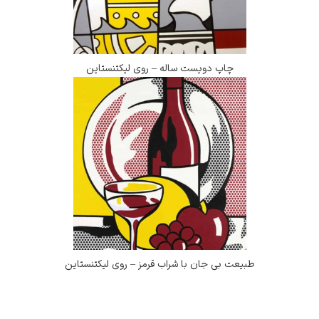
چاپ دویست ساله – روی لیکتنستاین
طبیعت بی جان با شراب قرمز – روی لیکتنستاین