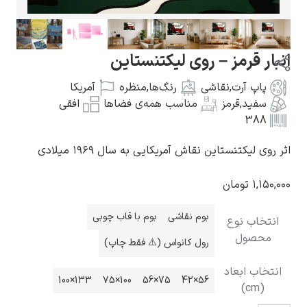
ر قرمز – روی لیکتنستاین
اپ آرت
,
نقاشی
رنگ‌ها
,
منظره
آمریکا
گوستاو کلیمت
فید
,
قرمز
مناسب همه‌ی فضاها
افقی
38
 لیکتنستاین نقاش آمریکایی به سال ۱۹۶۹ میلادی
۱,
تومان
ادوارد مونک
بوم نقاشی
بوم با قاب چوبی
خاب نوع
حصول
رول کانواس (⚠️ فقط چاپ)
اب ابعاد
133×100
100×75
75×56
56×42
(cm)
کامی پیسارو