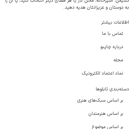
پزخانه، محل کار یا هر فضای دیگر انتخاب کنید، یا آن را
 و عزیزانتان هدیه دهید.
یشتر
ا ما
چاپبو
تماد الکترونیک
تابلوها
س سبک‌های هنری
س هنرمندان
س موضوع