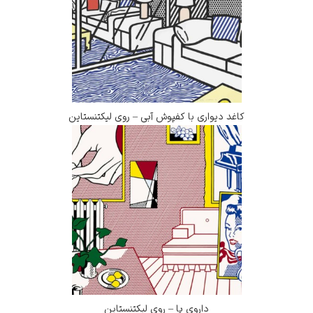
کاغد دیواری با کفپوش آبی – روی لیکتنستاین
داروی پا – روی لیکتنستاین