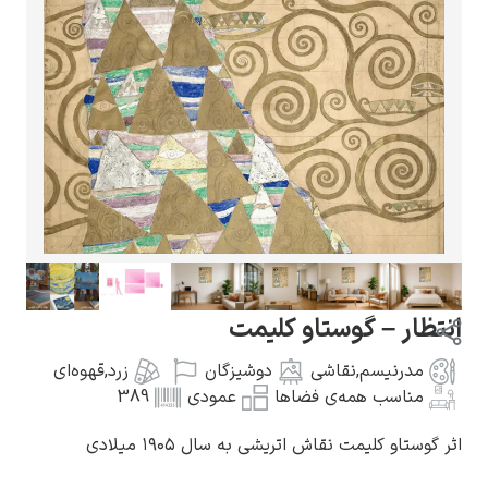
گوستاو کلیمت
ادوارد مونک
تظار – گوستاو کلیمت
مدرنیسم
,
نقاشی
دوشیزگان
زرد
,
قهوه‌ای
مناسب همه‌ی فضاها
عمودی
389
 گوستاو کلیمت نقاش اتریشی به سال ۱۹۰۵ میلادی
کامی پیسارو