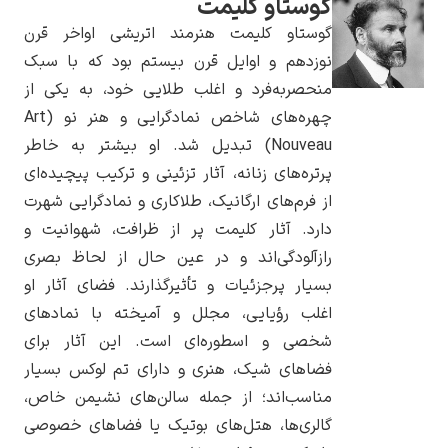
گوستاو کلیمت
گوستاو کلیمت هنرمند اتریشی اواخر قرن
نوزدهم و اوایل قرن بیستم بود که با سبک
منحصربه‌فرد و اغلب طلایی خود، به یکی از
چهره‌های شاخص نمادگرایی و هنر نو (Art
یوهانس فرمیر
Nouveau) تبدیل شد. او بیشتر به خاطر
پرفروش‌ترین
پرتره‌های زنانه، آثار تزئینی و ترکیب پیچیده‌ای
تابلوها
از فرم‌های ارگانیک، طلاکاری و نمادگرایی شهرت
دارد. آثار کلیمت پر از ظرافت، شهوانیت و
رازآلودگی‌اند و در عین حال از لحاظ بصری
بسیار پرجزئیات و تأثیرگذارند. فضای آثار او
اغلب رؤیایی، مجلل و آمیخته با نمادهای
شخصی و اسطوره‌ای است. این آثار برای
فضاهای شیک، هنری و دارای تم لوکس بسیار
مناسب‌اند؛ از جمله سالن‌های نشیمن خاص،
گالری‌ها، هتل‌های بوتیک یا فضاهای خصوصی