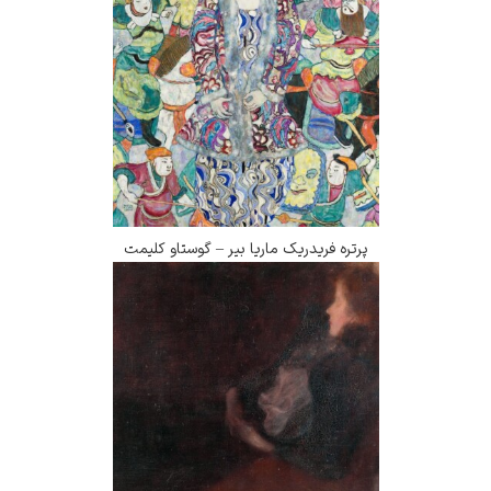
پرتره فریدریک ماریا بیر – گوستاو کلیمت