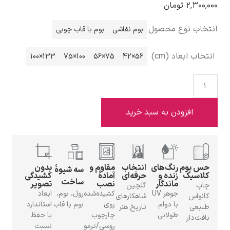
۲,۳۰۰,۰
تومان
تخاب نوع محصول
بوم نقاشی
بوم با قاب چوبی
تخاب ابعاد (cm)
133×100
100×75
75×56
56×42
ادوارد هاپر
افزودن به سبد خرید
ادگار دگا
حس بوم
رنگ‌های
انتخاب
مقاوم و
بدون
سه شیوهٔ
کلاسیک
زنده و
حرفه‌ای
آمادهٔ
کشیدگی
ساخت
ماندگار
نصب
تصویر
چاپ
گلچین
جوهر UV
کشیده‌شده
رول، بوم،
ابعاد
کانواس
شاهکارهای
با دوام
روی
بوم با قاب
استاندارد
طبیعی
تاریخ هنر
طولانی
چارچوب
با حفظ
بافت‌دار
لودویگ دویچ
روسی/ترمو
نسبت