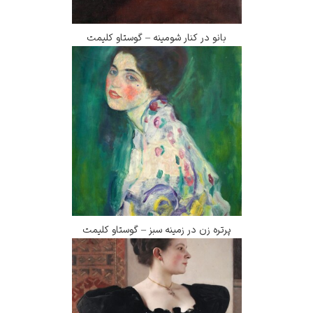
بانو در کنار شومینه – گوستاو کلیمت
پرتره زن در زمینه سبز – گوستاو کلیمت