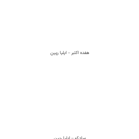
هفده اکتبر – ایلیا رپین
سادکو – ایلیا رپین