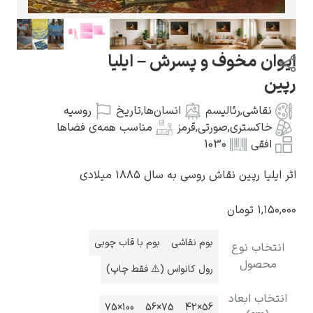
ایوان مخوف و پسرش – ایلیا
رپین
گوستاو کلیمت
نقاشی
,
رئالیسم
انسان‌ها
,
تاریخ
روسیه
خاکستری
,
صورتی
,
قرمز
مناسب همه‌ی فضاها
افقی
1030
اثر ایلیا رپین نقاش روسی به سال ۱۸۸۵ میلادی
ادوارد مونک
۱,۱۵۰,۰۰۰
تومان
بوم نقاشی
بوم با قاب چوبی
انتخاب نوع
محصول
رول کانواس (⚠️ فقط چاپ)
انتخاب ابعاد
کامی پیسارو
100×75
75×56
56×42