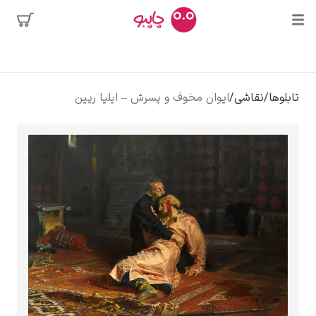
بیشترین
جستجوها
محبوب‌ترین
پیکاسو
تابلوها
/
نقاشی
/
ایوان مخوف و پسرش – ایلیا رپین
هنرمندان
تابلو بوسه
سالوادور دالی
فریدا کالوا
کلود مونه
ونسان ون گوگ