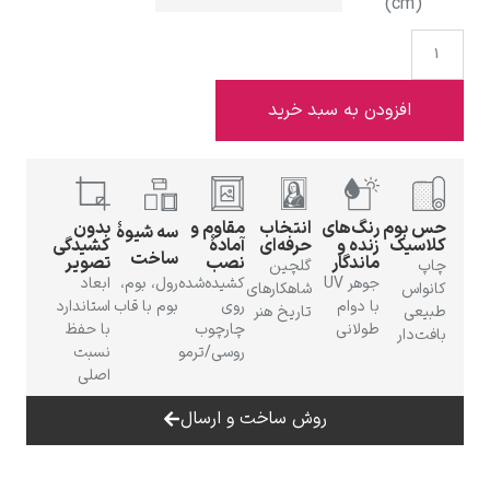
(cm)
افزودن به سبد خرید
ادوارد هاپر
حس بوم
رنگ‌های
انتخاب
مقاوم و
بدون
سه شیوهٔ
کلاسیک
زنده و
حرفه‌ای
آمادهٔ
کشیدگی
ساخت
ماندگار
نصب
تصویر
چاپ
گلچین
جوهر UV
کشیده‌شده
رول، بوم،
ابعاد
کانواس
شاهکارهای
ادگار دگا
با دوام
روی
بوم با قاب
استاندارد
طبیعی
تاریخ هنر
طولانی
چارچوب
با حفظ
بافت‌دار
روسی/ترمو
نسبت
اصلی
روش ساخت و ارسال
لودویگ دویچ