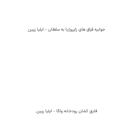
جوابیه قزاق های زاپروژیا به سلطان – ایلیا رپین
قایق کشان رودخانه ولگا – ایلیا رپین