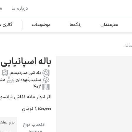
درباره ما
م
وها
محبوب‌ترین هنرمندان
هنرمندان
رنگ‌ها
موضوعات
گالری
مانه
کلود مونه
باله اسپانیایی 
نقاشی
,
مدرنیسم
سفید
,
قهوه‌ای
منا
402
اثر ادوار مانه نقاش فرانسوی به سال
ونسان ون گوگ
۱,۱۵۰,۰۰۰
تومان
بوم نقاش
انتخاب نوع
محصول