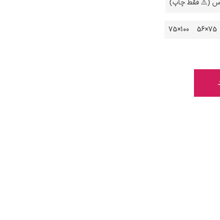
اس (⚠️ فقط چاپ)
100×75
75×56