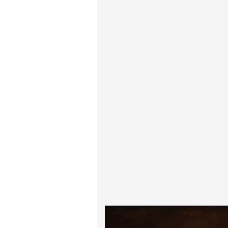
پیر آگوست رنوآر
پل سزان
یوهانس فرمیر
پرفروش‌ترین تابلوها