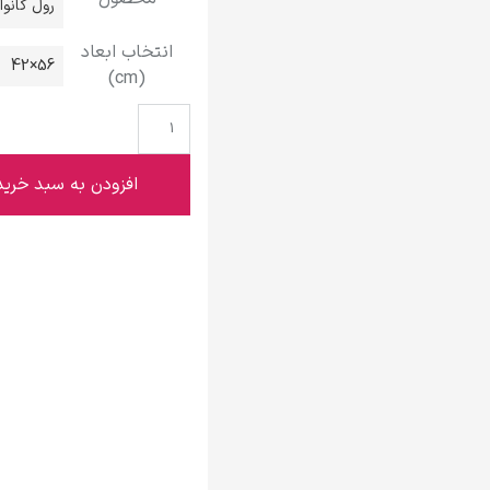
رول کانو
گوستاو کلیمت
انتخاب ابعاد
56×42
(cm)
ادوارد مونک
افزودن به سبد خرید
کامی پیسارو
ادوارد هاپر