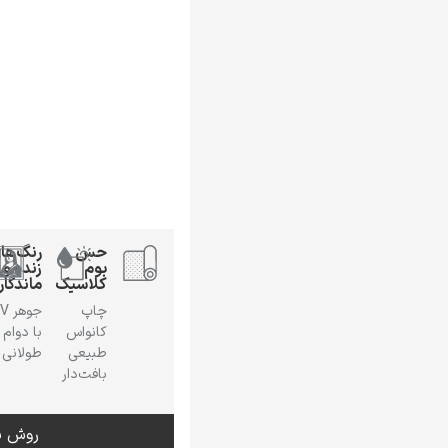
حس
رنگ‌ها
بوم
زنده و
کلاسیک
ماندگار
چاپ
جوهر
کانواس
با دوام
طبیعی
طولانی
بافت‌دار
روش س