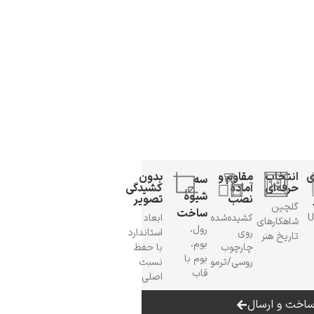
ی
انتخاب
مقاوم و
بدون
سه
حرفه‌ای
آمادهٔ
کشیدگی
شیوهٔ
نصب
تصویر
گلچین
ساخت
 UV
کشیده‌شده
ابعاد
شاهکارهای
رول،
روی
استاندارد
تاریخ هنر
بوم،
چارچوب
با حفظ
بوم با
روسی/ترمو
نسبت
قاب
اصلی
اخت و ارسال