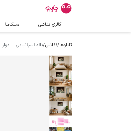
بیشترین جستج
گالری نقاشی
سبک‌ها
پیکاسو
تابلو بوسه
تابلوها
/
نقاشی
/
باله اسپانیایی – ادوار 
سالوادور دالی
فریدا کالوا