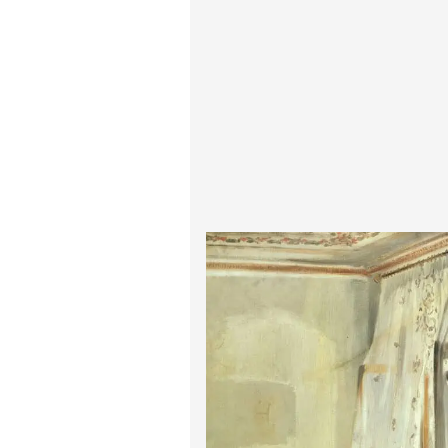
پیر آگوست رنوآر
پل سزان
یوهانس فرمیر
پرفروش‌ترین تابلوها