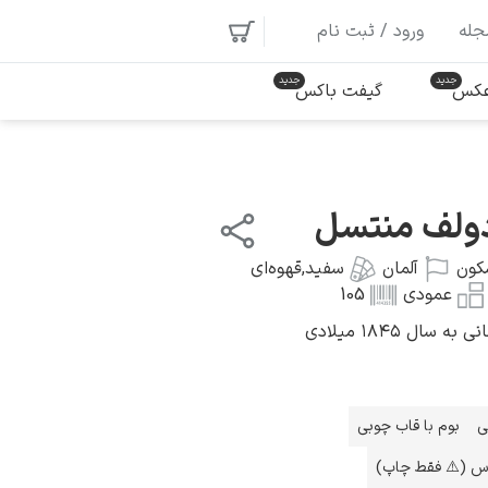
جله
ورود / ثبت نام
 عکس
گیفت باکس
آدولف منتسل
کون
آلمان
سفید
,
قهوه‌ای
عمودی
105
ال ۱۸۴۵ میلادی
ی
بوم با قاب چوبی
اس (⚠️ فقط چاپ)