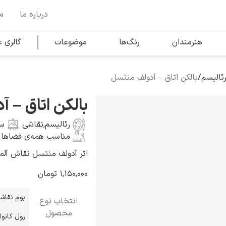
درباره ما
م
وها
محبوب‌ترین هنرمندان
هنرمندان
رنگ‌ها
موضوعات
گالری
ئالیسم
/
بالکن اتاق – آدولف منتسل
کلود مونه
بالکن اتاق – 
رئالیسم
,
نقاشی
س
مناسب همه‌ی فضاها
اثر آدولف منتسل نقاش آلمانی به س
ونسان ون گوگ
۱,۱۵۰,۰۰۰
تومان
بوم نقاش
انتخاب نوع
محصول
رول کانو