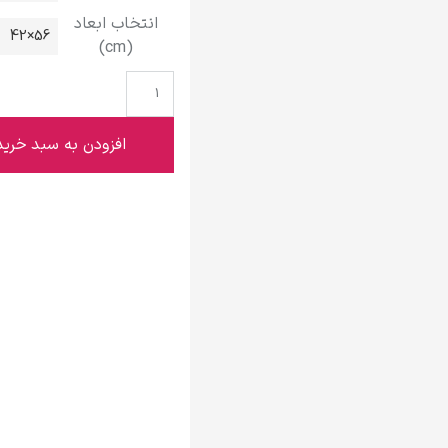
گوستاو کلیمت
انتخاب ابعاد
56×42
(cm)
افزودن به سبد خرید
ادوارد مونک
کامی پیسارو
ادوارد هاپر