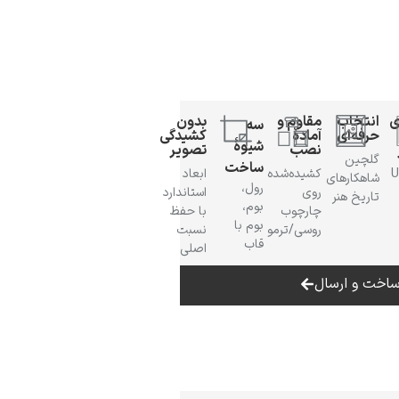
ی
انتخاب
مقاوم و
بدون
سه
حرفه‌ای
آمادهٔ
کشیدگی
شیوهٔ
نصب
تصویر
گلچین
ساخت
 UV
کشیده‌شده
ابعاد
شاهکارهای
رول،
روی
استاندارد
تاریخ هنر
بوم،
چارچوب
با حفظ
بوم با
روسی/ترمو
نسبت
قاب
اصلی
اخت و ارسال