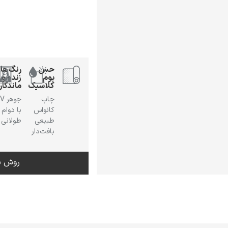
حس
رنگ‌ها
بوم
زنده و
کلاسیک
ماندگار
چاپ
جوهر
کانواس
با دوام
طبیعی
طولانی
بافت‌دار
روش س