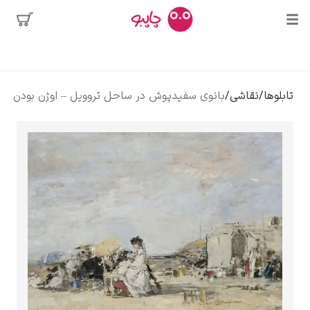
بیشترین
جستجوها
محبوب‌ترین
پیکاسو
تابلوها
/
نقاشی
/
بانوی سفیدپوش در ساحل تروویل – اوژن بودن
هنرمندان
تابلو بوسه
سالوادور دالی
فریدا کالوا
کلود مونه
ونسان ون گوگ