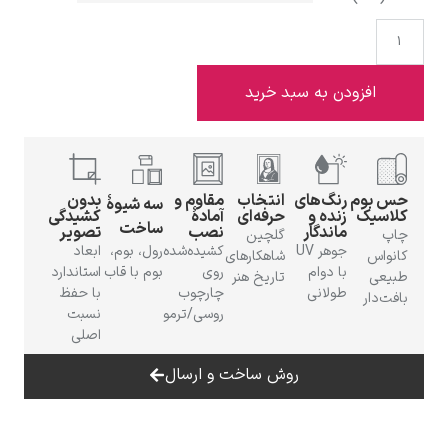
افزودن به سبد خرید
ادوارد هاپر
حس بوم
رنگ‌های
انتخاب
مقاوم و
بدون
سه شیوهٔ
کلاسیک
زنده و
حرفه‌ای
آمادهٔ
کشیدگی
ساخت
ماندگار
نصب
تصویر
چاپ
گلچین
جوهر UV
کشیده‌شده
رول، بوم،
ابعاد
کانواس
شاهکارهای
با دوام
روی
بوم با قاب
استاندارد
ادگار دگا
طبیعی
تاریخ هنر
طولانی
چارچوب
با حفظ
بافت‌دار
روسی/ترمو
نسبت
اصلی
روش ساخت و ارسال
لودویگ دویچ