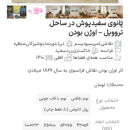
بانوی سفیدپوش در ساحل
تروویل – اوژن بودن
گوستاو کلیمت
نقاشی
,
امپرسیونیسم
دریا
,
دورنما
,
دوشیزگان
,
منظره
فرانسه
خاکستری
,
زرد
,
سفید
مناسب همه‌ی فضاها
افقی
1610
اثر اوژن بودن نقاش فرانسوی به سال ۱۸۶۹ میلادی
ادوارد مونک
۱,۱۵۰,۰۰۰
تومان
بوم نقاشی
بوم با قاب چوبی
انتخاب نوع
محصول
رول کانواس (⚠️ فقط چاپ)
انتخاب ابعاد
کامی پیسارو
133×100
100×75
75×56
56×42
(cm)