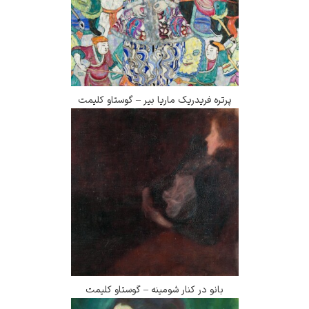
پرتره فریدریک ماریا بیر – گوستاو کلیمت
بانو در کنار شومینه – گوستاو کلیمت