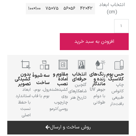
انتخاب ابعاد
100×100
75×75
56×56
42×42
(cm)
ادوارد هاپر
افزودن به سبد خرید
حس بوم
رنگ‌های
انتخاب
مقاوم و
بدون
سه شیوهٔ
کلاسیک
زنده و
حرفه‌ای
آمادهٔ
کشیدگی
ساخت
ماندگار
نصب
تصویر
ادگار دگا
چاپ
گلچین
جوهر UV
کشیده‌شده
رول، بوم،
ابعاد
کانواس
شاهکارهای
با دوام
روی
بوم با قاب
استاندارد
طبیعی
تاریخ هنر
طولانی
چارچوب
با حفظ
بافت‌دار
روسی/ترمو
نسبت
اصلی
روش ساخت و ارسال
لودویگ دویچ