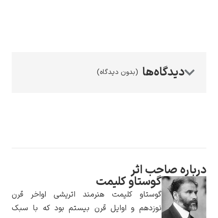
رامبرانت
(بدون دیدگاه)
پیر آگوست رنوآر
رباره صاحب اثر
گوستاو کلیمت
گوستاو کلیمت هنرمند اتریشی اواخر قرن
پل سزان
نوزدهم و اوایل قرن بیستم بود که با سبک