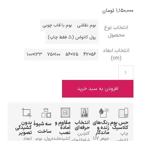
۱,۱۵۰,۰
تومان
بوم نقاشی
بوم با قاب چوبی
انتخاب نوع
محصول
رول کانواس (⚠️ فقط چاپ)
ادوارد هاپر
انتخاب ابعاد
133×100
100×75
75×56
56×42
(cm)
ادگار دگا
افزودن به سبد خرید
حس بوم
رنگ‌های
انتخاب
مقاوم و
بدون
سه شیوهٔ
کلاسیک
زنده و
حرفه‌ای
آمادهٔ
کشیدگی
ساخت
ماندگار
نصب
تصویر
لودویگ دویچ
چاپ
گلچین
جوهر UV
کشیده‌شده
رول، بوم،
ابعاد
کانواس
شاهکارهای