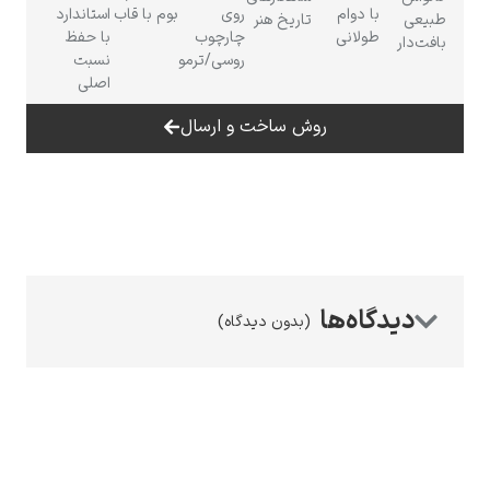
با دوام
روی
بوم با قاب
استاندارد
طبیعی
تاریخ هنر
طولانی
چارچوب
با حفظ
بافت‌دار
روسی/ترمو
نسبت
اصلی
روش ساخت و ارسال
رامبرانت
پیر آگوست رنوآر
(بدون دیدگاه)
پل سزان