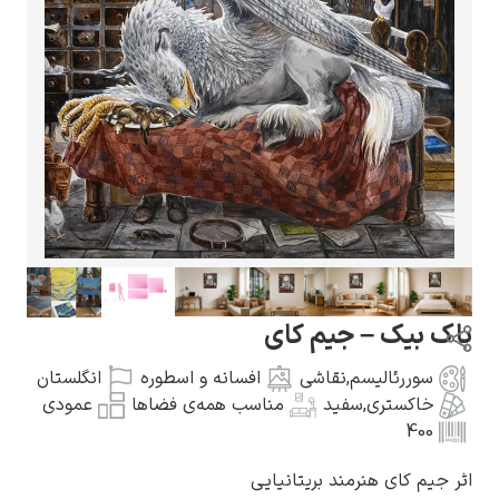
گوستاو کلیمت
ادوارد مونک
اک بیک – جیم کای
سوررئالیسم
,
نقاشی
افسانه و اسطوره
انگلستان
خاکستری
,
سفید
مناسب همه‌ی فضاها
عمودی
400
کامی پیسارو
ر جیم کای هنرمند بریتانیایی