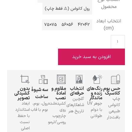
ول
رول کانواس (⚠️ فقط چاپ)
 ابعاد
75×75
56×56
42×42
ادوارد هاپر
فزودن به سبد خرید
ادگار دگا
وم
رنگ‌های
انتخاب
مقاوم و
بدون
سه شیوهٔ
ک
زنده و
حرفه‌ای
آمادهٔ
کشیدگی
ساخت
ماندگار
نصب
تصویر
گلچین
جوهر UV
کشیده‌شده
رول، بوم،
ابعاد
شاهکارهای
با دوام
روی
بوم با قاب
استاندارد
تاریخ هنر
طولانی
چارچوب
با حفظ
ر
روسی/ترمو
نسبت
لودویگ دویچ
اصلی