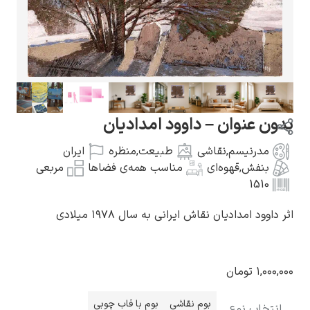
گوستاو کلیمت
نوان – داوود امدادیان
رنیسم
,
نقاشی
طبیعت
,
منظره
ایران
فش
,
قهوه‌ای
مناسب همه‌ی فضاها
مربعی
1
ادوارد مونک
امدادیان نقاش ایرانی به سال ۱۹۷۸ میلادی
تومان
کامی پیسارو
بوم نقاشی
بوم با قاب چوبی
ب نوع