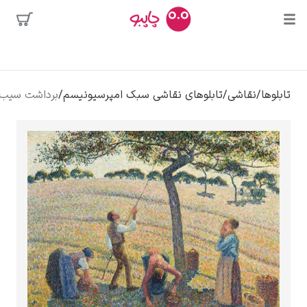
محبوب‌ترین
ی
/
تابلوهای نقاشی سبک امپرسیونیسم
/
برداشت سیب – کامی پیسارو
هنرمندان
الی
کلود مونه
ونسان ون گوگ