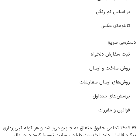
رنگی
س
لخواه
 ارسال
ال سفارشات
تداول
رات
چاپبو
می‌باشد و هر گونه کپی‌برداری
د |
خدمات طراحی سایت
توسط
گروه دیجیتال