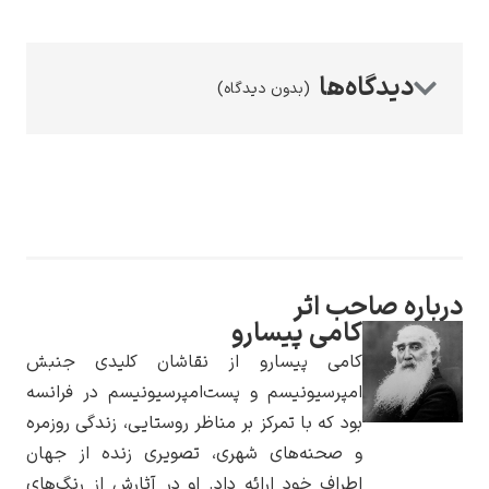
(بدون دیدگاه)
رامبرانت
پیر آگوست رنوآر
احب اثر
کامی پیسارو
کامی پیسارو از نقاشان کلیدی جنبش
امپرسیونیسم و پست‌امپرسیونیسم در فرانسه
بود که با تمرکز بر مناظر روستایی، زندگی روزمره
و صحنه‌های شهری، تصویری زنده از جهان
پل سزان
اطراف خود ارائه داد. او در آثارش از رنگ‌های