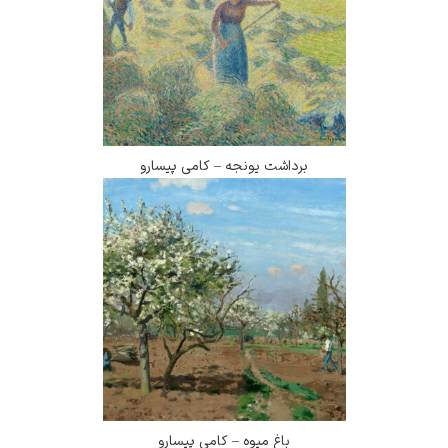
برداشت یونجه – کامی پیسارو
باغ میوه – کامی پیسارو