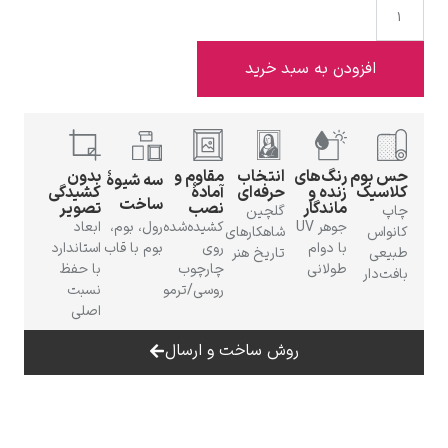
دن به سبد خرید
ادوارد هاپر
رنگ‌های
انتخاب
مقاوم و
بدون
سه شیوهٔ
زنده و
حرفه‌ای
آمادهٔ
کشیدگی
ساخت
ماندگار
نصب
تصویر
گلچین
جوهر UV
کشیده‌شده
رول، بوم،
ابعاد
شاهکارهای
با دوام
روی
بوم با قاب
استاندارد
تاریخ هنر
طولانی
چارچوب
با حفظ
ادگار دگا
روسی/ترمو
نسبت
اصلی
روش ساخت و ارسال
لودویگ دویچ