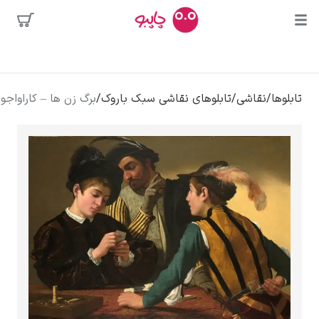
بیشترین
جستجوها
محبوب‌ترین
پیکاسو
تابلوها
/
نقاشی
/
تابلوهای نقاشی سبک باروک
/
برگ زن ها – کاراواجو
هنرمندان
تابلو بوسه
سالوادور دالی
فریدا کالوا
کلود مونه
ونسان ون گوگ