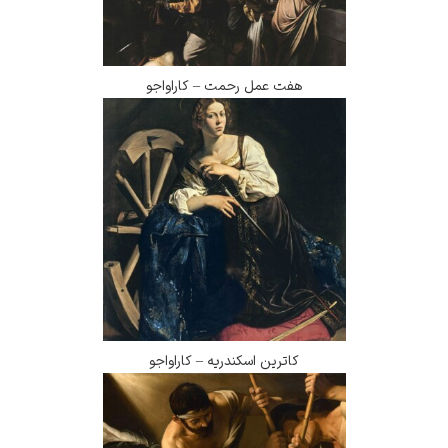
هفت عمل رحمت – کاراواجو
کاترین اسکندریه – کاراواجو