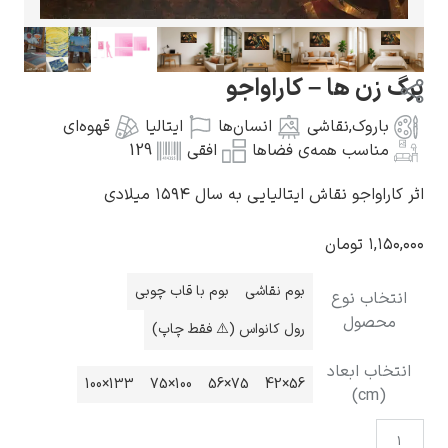
برگ زن ها – کاراواجو
باروک
,
نقاشی
انسان‌ها
ایتالیا
قهوه‌ای
گوستاو کلیمت
مناسب همه‌ی فضاها
افقی
129
اثر کاراواجو نقاش ایتالیایی به سال ۱۵۹۴ میلادی
۱,۱۵۰,۰۰۰
تومان
ادوارد مونک
بوم نقاشی
بوم با قاب چوبی
انتخاب نوع
محصول
رول کانواس (⚠️ فقط چاپ)
انتخاب ابعاد
133×100
100×75
75×56
56×42
(cm)
کامی پیسارو