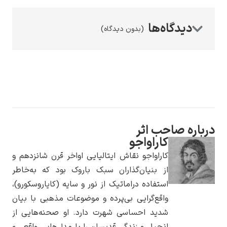
(بدون دیدگاه)
رامبرانت
درباره صاحب اثر
پیر آگوست رنوآر
کاراواجو
کاراواجو نقاش ایتالیایی اواخر قرن شانزدهم و
از بنیان‌گذاران سبک باروک بود که به‌خاطر
استفاده دراماتیک از نور و سایه (کایاروسکورو)،
واقع‌گرایی بی‌پرده و موضوعات مذهبی با بیان
شدید احساسی شهرت دارد. او صحنه‌هایی از
پل سزان