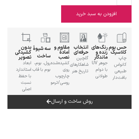
افزودن به سبد خرید
ادوارد هاپر
حس بوم
رنگ‌های
انتخاب
مقاوم و
بدون
سه شیوهٔ
کلاسیک
زنده و
حرفه‌ای
آمادهٔ
کشیدگی
ساخت
ماندگار
نصب
تصویر
چاپ
گلچین
جوهر UV
کشیده‌شده
رول، بوم،
ابعاد
کانواس
شاهکارهای
با دوام
روی
بوم با قاب
استاندارد
طبیعی
تاریخ هنر
طولانی
چارچوب
با حفظ
بافت‌دار
روسی/ترمو
نسبت
ادگار دگا
اصلی
روش ساخت و ارسال
لودویگ دویچ