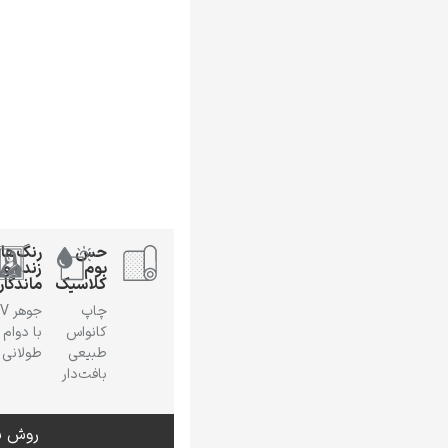
حس
رنگ‌ها
بوم
زنده و
کلاسیک
ماندگار
چاپ
جوهر
کانواس
با دوام
طبیعی
طولانی
بافت‌دار
روش س