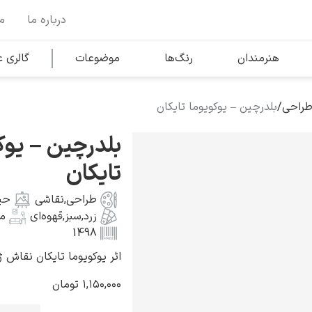
درباره ما
م
وها
محبوب‌ترین هنرمندان
هنرمندان
رنگ‌ها
موضوعات
گالری
طراحی
/
بلدرچین – یوکویوما تایکان
کلود مونه
بلدرچین – یوک
تایکان
طراحی
,
نقاشی
حی
زرد
,
سبز
,
قهوه‌ای
م
ونسان ون گوگ
1498
اثر یوکویوما تایکان نقاش ژاپنی به
۱,۱۵۰,۰۰۰
تومان