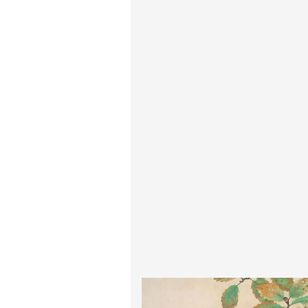
پیر آگوست رنوآر
پل سزان
یوهانس فرمیر
پرفروش‌ترین تابلوها