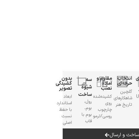
ی
انتخاب
مقاوم و
بدون
سه
حرفه‌ای
آمادهٔ
کشیدگی
شیوهٔ
نصب
تصویر
گلچین
ساخت
 UV
کشیده‌شده
ابعاد
شاهکارهای
رول،
روی
استاندارد
تاریخ هنر
بوم،
چارچوب
با حفظ
بوم با
روسی/ترمو
نسبت
قاب
اصلی
اخت و ارسال