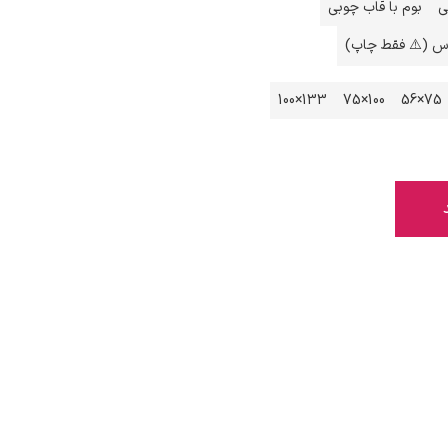
ی
بوم با قاب چوبی
اس (⚠️ فقط چاپ)
133×100
100×75
75×56