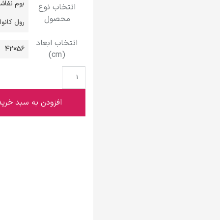
بوم نقاش
انتخاب نوع
گوستاو کلیمت
محصول
رول کانو
انتخاب ابعاد
56×42
(cm)
ادوارد مونک
افزودن به سبد خرید
کامی پیسارو
ادوارد هاپر