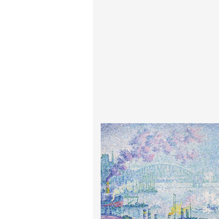
پیر آگوست رنوآر
پل سزان
یوهانس فرمیر
پرفروش‌ترین تابلوها