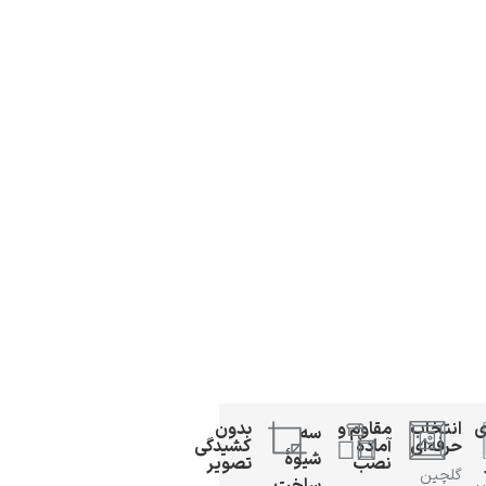
ی
انتخاب
مقاوم و
بدون
سه
حرفه‌ای
آمادهٔ
کشیدگی
شیوهٔ
نصب
تصویر
گلچین