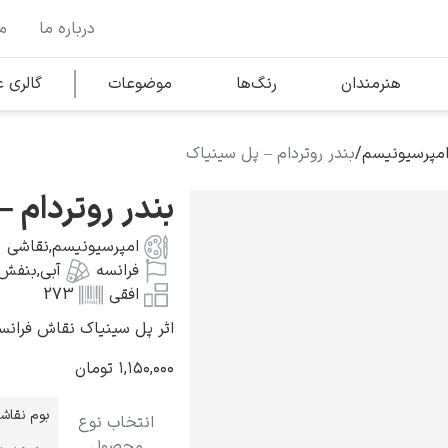
درباره ما
م
وها
محبوب‌ترین هنرمندان
هنرمندان
رنگ‌ها
موضوعات
گالری
امپرسیونیسم
/
بندر روتردام – پل سینیاک
کلود مونه
بندر روتردام 
امپرسیونیسم
,
نقاشی
فرانسه
آبی
,
بنفش
افقی
273
اثر پل سینیاک نقاش فرانسوی به س
ونسان ون گوگ
۱,۱۵۰,۰۰۰
تومان
بوم نقاش
انتخاب نوع
محصول