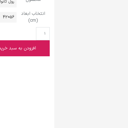
رول کانو
گوستاو کلیمت
انتخاب ابعاد
56×42
(cm)
ادوارد مونک
افزودن به سبد خرید
کامی پیسارو
ادوارد هاپر