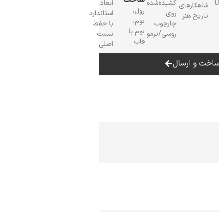
ساخت
 UV
کشیده‌شده
ابعاد
شاهکارهای
رول،
روی
استاندارد
تاریخ هنر
بوم،
چارچوب
با حفظ
بوم با
روسی/ترمو
نسبت
قاب
اصلی
اخت و ارسال