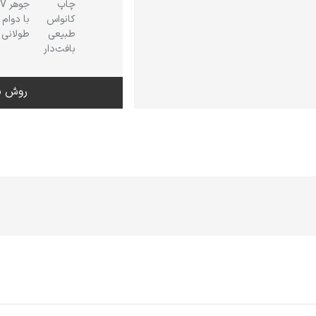
چاپ
جوهر
کانواس
با دوام
طبیعی
طولانی
بافت‌دار
روش س