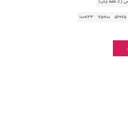
اس (⚠️ فقط چاپ)
133×100
100×75
75×56