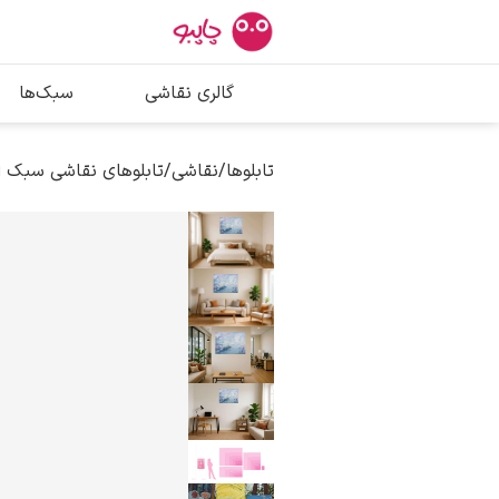
بیشترین جستج
گالری نقاشی
سبک‌ها
پیکاسو
تابلو بوسه
تابلوها
/
نقاشی
/
تابلوهای نقاشی سبک 
سالوادور دالی
فریدا کالوا