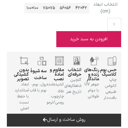
نتخاب ابعاد
100×100
75×75
56×56
42×42
(cm)
ادوارد هاپر
افزودن به سبد خرید
س بوم
رنگ‌های
انتخاب
مقاوم و
بدون
سه شیوهٔ
لاسیک
زنده و
حرفه‌ای
آمادهٔ
کشیدگی
ساخت
ماندگار
نصب
تصویر
ادگار دگا
اپ
گلچین
جوهر UV
کشیده‌شده
رول، بوم،
ابعاد
انواس
شاهکارهای
با دوام
روی
بوم با قاب
استاندارد
بیعی
تاریخ هنر
طولانی
چارچوب
با حفظ
افت‌دار
روسی/ترمو
نسبت
اصلی
روش ساخت و ارسال
لودویگ دویچ