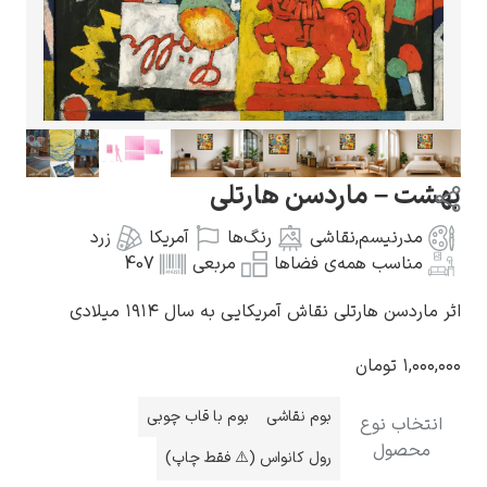
گوستاو کلیمت
شت – ماردسن هارتلی
مدرنیسم
,
نقاشی
رنگ‌ها
آمریکا
زرد
مناسب همه‌ی فضاها
مربعی
407
ادوارد مونک
ماردسن هارتلی نقاش آمریکایی به سال ۱۹۱۴ میلادی
۱,۰۰۰
تومان
بوم نقاشی
بوم با قاب چوبی
نتخاب نوع
محصول
رول کانواس (⚠️ فقط چاپ)
کامی پیسارو