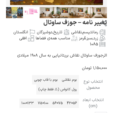
ر نامه – جوزف ساوتال
مانتیسم
,
نقاشی
تاریخ
,
دوشیزگان
انگلستان
گوستاو کلیمت
رد
,
سبز
,
قرمز
مناسب همه‌ی فضاها
افقی
108
ساوتال نقاش بریتانیایی به سال ۱۹۰۸ میلادی
۱,
تومان
ادوارد مونک
بوم نقاشی
بوم با قاب چوبی
اب نوع
صول
رول کانواس (⚠️ فقط چاپ)
اب ابعاد
133×100
100×75
75×56
56×42
(c
کامی پیسارو