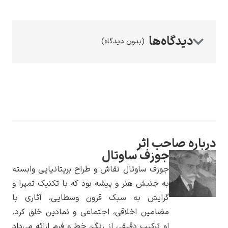
(بدون دیدگاه)
رامبرانت
پیر آگوست رنوآر
ره صاحب اثر
جوزف ساوتال
جوزف ساوتال نقاش و طراح بریتانیایی وابسته
به جنبش هنر و پیشه بود که با تکنیک تمپرا و
گرایش به سبک قرون وسطایی، آثاری با
مضامین اخلاقی، اجتماعی و نمادین خلق کرد.
پل سزان
او ترکیب دقیقی از رنگ، خط و فرم ارائه می‌داد