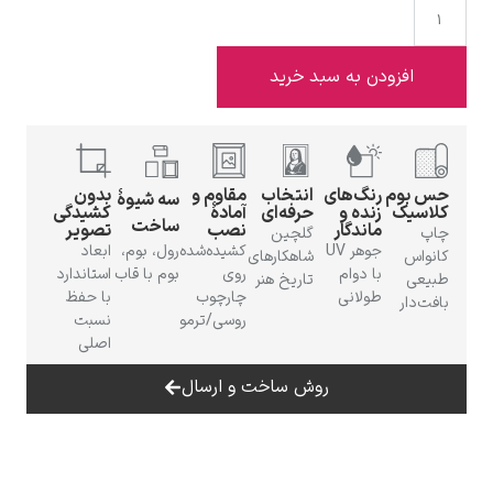
افزودن به سبد خرید
ادوارد هاپر
بوم
رنگ‌های
انتخاب
مقاوم و
بدون
سه شیوهٔ
سیک
زنده و
حرفه‌ای
آمادهٔ
کشیدگی
ساخت
ماندگار
نصب
تصویر
گلچین
جوهر UV
کشیده‌شده
رول، بوم،
ابعاد
اس
شاهکارهای
با دوام
روی
بوم با قاب
استاندارد
ی
تاریخ هنر
طولانی
چارچوب
با حفظ
دار
ادگار دگا
روسی/ترمو
نسبت
اصلی
روش ساخت و ارسال
لودویگ دویچ