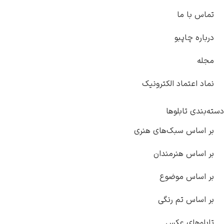
 ما
چاپبو
تماد الکترونیک
تابلوها
س سبک‌های هنری
س هنرمندان
س موضوع
 تم رنگی
ای عکس