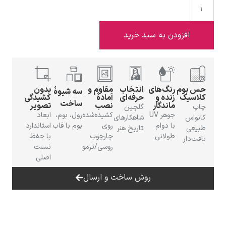
دن به سبد خرید
ادوارد هاپر
رنگ‌های
انتخاب
مقاوم و
بدون
سه شیوهٔ
زنده و
حرفه‌ای
آمادهٔ
کشیدگی
ساخت
ماندگار
نصب
تصویر
گلچین
جوهر UV
کشیده‌شده
رول، بوم،
ابعاد
شاهکارهای
با دوام
روی
بوم با قاب
استاندارد
تاریخ هنر
طولانی
چارچوب
با حفظ
ادگار دگا
روسی/ترمو
نسبت
اصلی
روش ساخت و ارسال
لودویگ دویچ