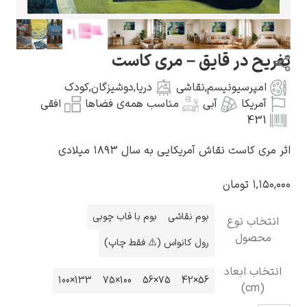
ر قایق – مری کاست
یونیسم
,
نقاشی
دریا
,
دوشیزگان
,
کودک
گوستاو کلیمت
آبی
مناسب همه‌ی فضاها
افقی
نقاش آمریکایی به سال ۱۸۹۳ میلادی
مان
ادوارد مونک
بوم نقاشی
بوم با قاب چوبی
وع
رول کانواس (⚠️ فقط چاپ)
عاد
133×100
100×75
75×56
56×42
کامی پیسارو