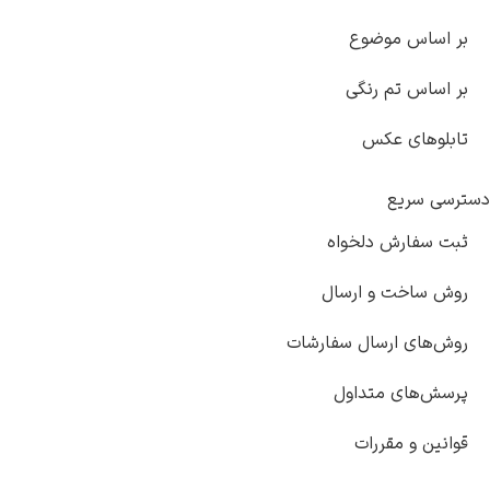
ضوع
رنگی
کس
دلخواه
 ارسال
سال سفارشات
تداول
ررات