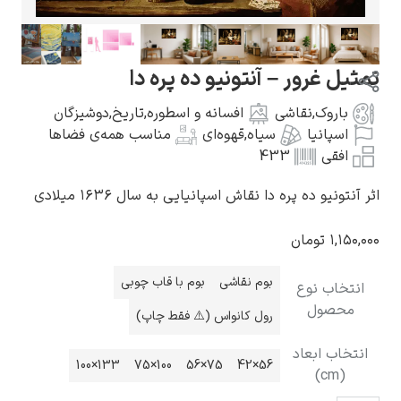
 غرور – آنتونیو ده پره دا
اروک
,
نقاشی
افسانه و اسطوره
,
تاریخ
,
دوشیزگان
گوستاو کلیمت
سپانیا
سیاه
,
قهوه‌ای
مناسب همه‌ی فضاها
فقی
433
نیو ده پره دا نقاش اسپانیایی به سال ۱۶۳۶ میلادی
۱,
تومان
ادوارد مونک
بوم نقاشی
بوم با قاب چوبی
اب نوع
صول
رول کانواس (⚠️ فقط چاپ)
اب ابعاد
133×100
100×75
75×56
56×42
(c
کامی پیسارو