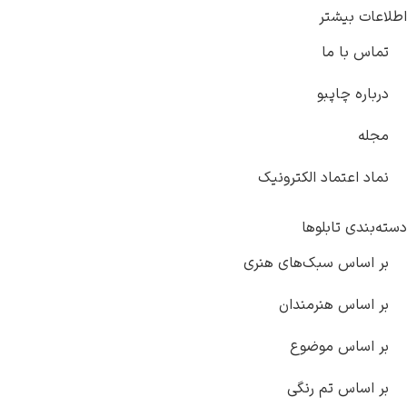
یشتر
ا ما
چاپبو
تماد الکترونیک
تابلوها
س سبک‌های هنری
س هنرمندان
س موضوع
س تم رنگی