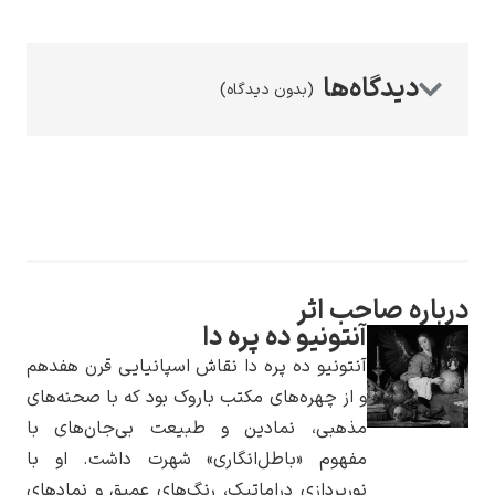
(بدون دیدگاه)
رامبرانت
پیر آگوست رنوآر
ره صاحب اثر
آنتونیو ده پره دا
آنتونیو ده پره دا نقاش اسپانیایی قرن هفدهم
و از چهره‌های مکتب باروک بود که با صحنه‌های
مذهبی، نمادین و طبیعت بی‌جان‌های با
مفهوم «باطل‌انگاری» شهرت داشت. او با
پل سزان
نورپردازی دراماتیک، رنگ‌های عمیق و نمادهای