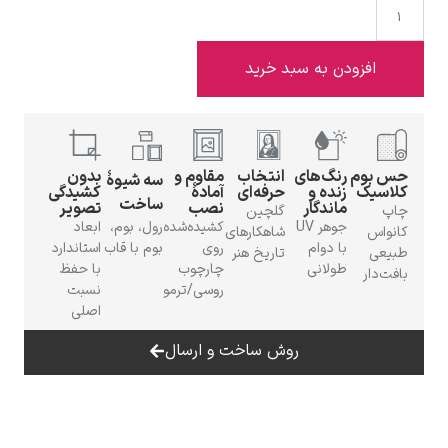
افزودن به سبد خرید
ادوارد هاپر
بوم
رنگ‌های
انتخاب
مقاوم و
بدون
سه شیوهٔ
سیک
زنده و
حرفه‌ای
آمادهٔ
کشیدگی
ساخت
ماندگار
نصب
تصویر
گلچین
جوهر UV
کشیده‌شده
رول، بوم،
ابعاد
اس
شاهکارهای
با دوام
روی
بوم با قاب
استاندارد
ی
تاریخ هنر
طولانی
چارچوب
با حفظ
دار
ادگار دگا
روسی/ترمو
نسبت
اصلی
روش ساخت و ارسال
لودویگ دویچ