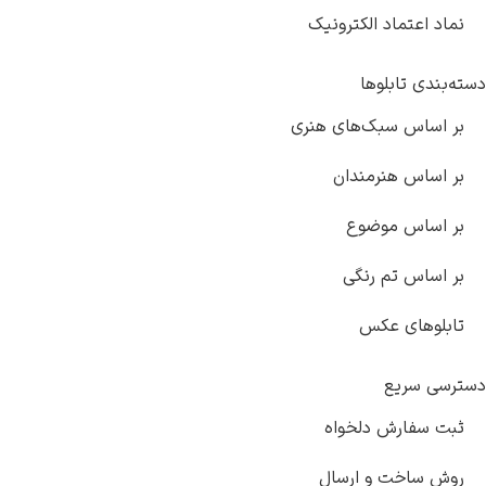
ماد الکترونیک
ابلوها
 سبک‌های هنری
هنرمندان
 موضوع
تم رنگی
ی عکس
یع
رش دلخواه
ت و ارسال