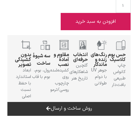
فزودن به سبد خرید
ادوارد هاپر
وم
رنگ‌های
انتخاب
مقاوم و
بدون
سه شیوهٔ
یک
زنده و
حرفه‌ای
آمادهٔ
کشیدگی
ساخت
ماندگار
نصب
تصویر
گلچین
جوهر UV
کشیده‌شده
رول، بوم،
ابعاد
س
شاهکارهای
با دوام
روی
بوم با قاب
استاندارد
تاریخ هنر
طولانی
چارچوب
با حفظ
ر
ادگار دگا
روسی/ترمو
نسبت
اصلی
روش ساخت و ارسال
لودویگ دویچ