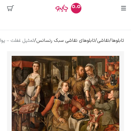
ا
محبوب‌ترین
و
نقاشی
/
تابلوهای نقاشی سبک رنسانس
/
تمثیل غفلت – یواخیم بوکلایر
هنرمندان
بوسه
ور دالی
الوا
کلود مونه
ونسان ون گوگ