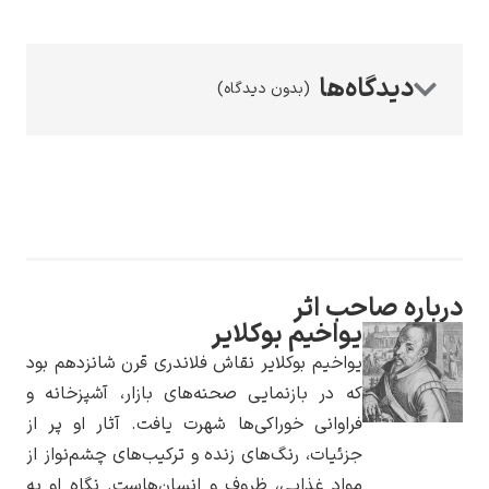
(بدون دیدگاه)
رامبرانت
پیر آگوست رنوآر
ه صاحب اثر
یواخیم بوکلایر
یواخیم بوکلایر نقاش فلاندری قرن شانزدهم بود
که در بازنمایی صحنه‌های بازار، آشپزخانه و
فراوانی خوراکی‌ها شهرت یافت. آثار او پر از
جزئیات، رنگ‌های زنده و ترکیب‌های چشم‌نواز از
پل سزان
مواد غذایی، ظروف و انسان‌هاست. نگاه او به