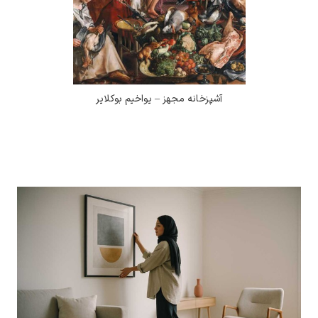
آشپزخانه مجهز – یواخیم بوکلایر