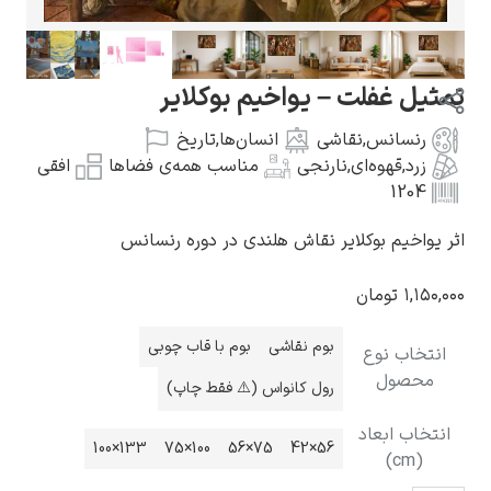
 غفلت – یواخیم بوکلایر
سانس
,
نقاشی
انسان‌ها
,
تاریخ
گوستاو کلیمت
,
قهوه‌ای
,
نارنجی
مناسب همه‌ی فضاها
افقی
12
یم بوکلایر نقاش هلندی در دوره رنسانس
تومان
ادوارد مونک
بوم نقاشی
بوم با قاب چوبی
ب نوع
ول
رول کانواس (⚠️ فقط چاپ)
 ابعاد
133×100
100×75
75×56
56×42
کامی پیسارو