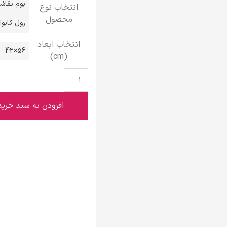
بوم نقاش
انتخاب نوع
گوستاو کلیمت
محصول
رول کانو
انتخاب ابعاد
56×42
(cm)
ادوارد مونک
افزودن به سبد خرید
کامی پیسارو
ادوارد هاپر