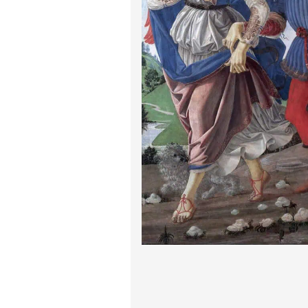
پیر آگوست رنوآر
پل سزان
یوهانس فرمیر
پرفروش‌ترین تابلوها