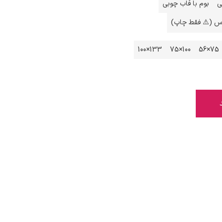
ی
بوم با قاب چوبی
اس (⚠️ فقط چاپ)
133×100
100×75
75×56