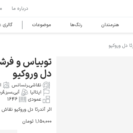
درباره ما
م
وها
محبوب‌ترین هنرمندان
هنرمندان
رنگ‌ها
موضوعات
گالری
ا دل وروکیو
کلود مونه
توبیاس و فرشته
دل وروکیو
نقاشی
,
رنسانس
ا
ایتالیا
آبی
,
سبز
,
قرم
ونسان ون گوگ
عمودی
1646
اثر آندرئا دل وروکیو نقاش ایتالیا
۱,۱۵۰,۰۰۰
تومان