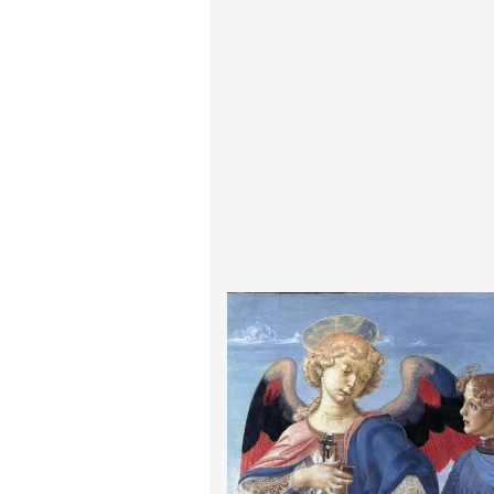
ادگار دگا
لودویگ دویچ
رامبرانت