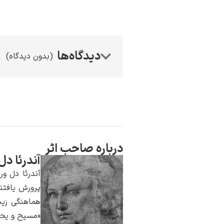
(بدون دیدگاه)
درباره صاحب اثر
آندرئا دل
آندرئا دل ور
پرورش یافتند
هماهنگی زیب
«مسیح و یحیی