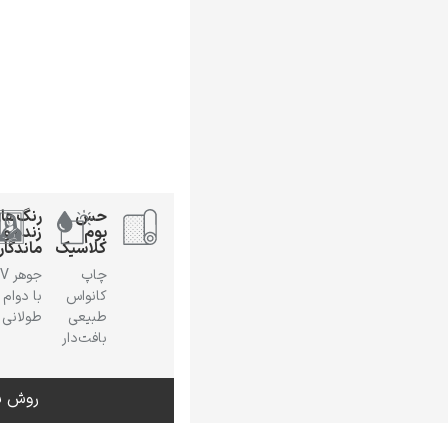
حس
رنگ‌ها
بوم
زنده و
کلاسیک
ماندگار
چاپ
جوهر
کانواس
با دوام
طبیعی
طولانی
بافت‌دار
روش س