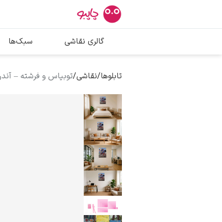
بیشترین جستج
گالری نقاشی
سبک‌ها
پیکاسو
تابلو بوسه
تابلوها
/
نقاشی
/
توبیاس و فرشته – آندرئ
سالوادور دالی
فریدا کالوا