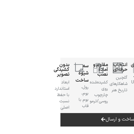
ی
انتخاب
مقاوم و
بدون
سه
حرفه‌ای
آمادهٔ
کشیدگی
شیوهٔ
نصب
تصویر
گلچین
ساخت
 UV
کشیده‌شده
ابعاد
شاهکارهای
رول،
روی
استاندارد
تاریخ هنر
بوم،
چارچوب
با حفظ
بوم با
روسی/ترمو
نسبت
قاب
اصلی
اخت و ارسال