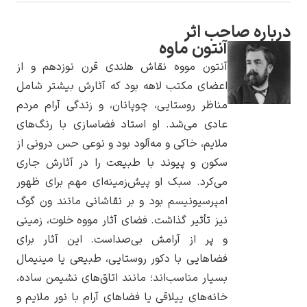
اره صاحب اثر
آنتون ماوه
آنتون مووه نقاش هلندی قرن نوزدهم و از
یوهانس فرمیر
اعضای مکتب لاهه بود که آثارش بیشتر شامل
مناظر روستایی، چوپانان، و زندگی آرام مردم
پرفروش‌ترین
عادی می‌شد. او استاد فضاسازی با رنگ‌های
تابلوها
ملایم، خاکی و مه‌آلود بود و نوعی حس درونی از
سکون و پیوند با طبیعت را در آثارش جاری
می‌کرد. سبک او پیش‌زمینه‌ای مهم برای ظهور
امپرسیونیسم بود و بر نقاشانی مانند ون گوگ
نیز تأثیر گذاشت. فضای آثار مووه خلوت، زمینی
و پر از آرامش بی‌صداست. این آثار برای
فضاهایی با دکور روستایی، طبیعی یا مینیمال
بسیار مناسب‌اند؛ مانند اتاق‌های نشیمن ساده،
خانه‌های ییلاقی یا فضاهای آرام با نور ملایم و