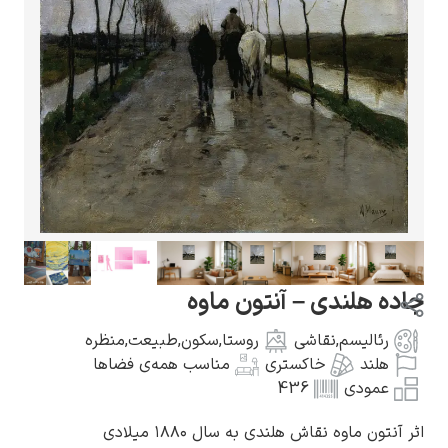
گوستاو کلیمت
ادوارد مونک
ه هلندی – آنتون ماوه
رئالیسم
,
نقاشی
روستا
,
سکون
,
طبیعت
,
منظره
هلند
خاکستری
مناسب همه‌ی فضاها
عمودی
436
کامی پیسارو
آنتون ماوه نقاش هلندی به سال ۱۸۸۰ میلادی