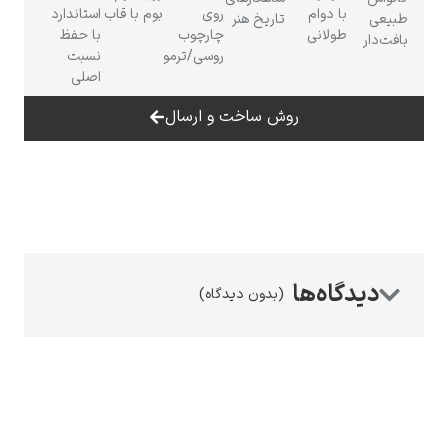
با دوام
روی
بوم با قاب
استاندارد
بیعی
تاریخ هنر
طولانی
چارچوب
با حفظ
افت‌دار
روسی/ترمو
نسبت
اصلی
روش ساخت و ارسال
رامبرانت
پیر آگوست رنوآر
(بدون دیدگاه)
پل سزان