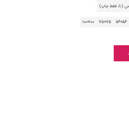
اس (⚠️ فقط چاپ)
100×100
75×75
56×56