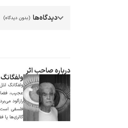
(بدون دیدگاه)
درباره صاحب اثر
ولفگانگ 
ولفگانگ لتل 
عجیب، فضاها
رازآلود می‌ب
فلسفی است. 
گالری‌ها یا ف