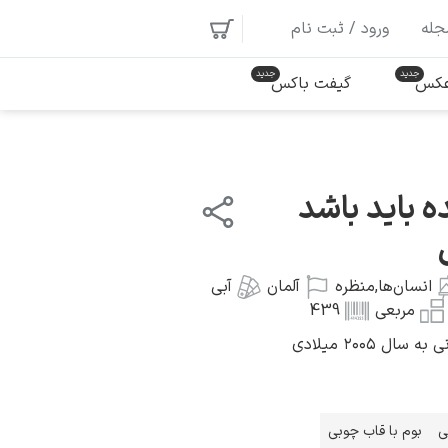
جله
ورود / ثبت نام
 عکس
گیفت باکس
ه باید باشد
انسان‌ها
,
منظره
آلمان
آبی
مربعی
439
ل ۲۰۰۵ میلادی
ی
بوم با قاب چوبی