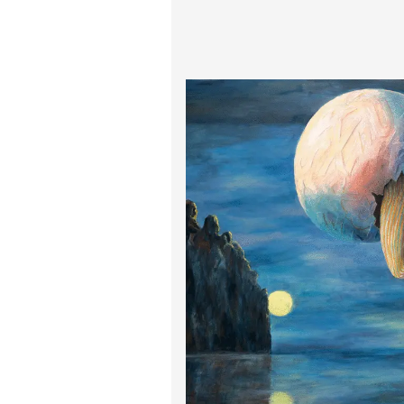
پیر آگوست رنوآر
پل سزان
یوهانس فرمیر
پرفروش‌ترین تابلوها