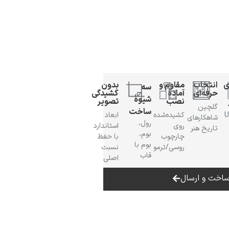
ی
انتخاب
مقاوم و
بدون
سه
حرفه‌ای
آمادهٔ
کشیدگی
شیوهٔ
نصب
تصویر
گلچین
ساخت
 UV
کشیده‌شده
ابعاد
شاهکارهای
رول،
روی
استاندارد
تاریخ هنر
بوم،
چارچوب
با حفظ
بوم با
روسی/ترمو
نسبت
قاب
اصلی
اخت و ارسال