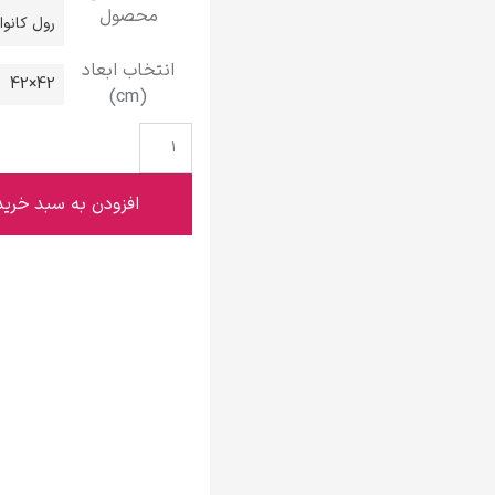
محصول
گوستاو کلیمت
رول کانو
انتخاب ابعاد
42×42
(cm)
ادوارد مونک
افزودن به سبد خرید
کامی پیسارو
ادوارد هاپر