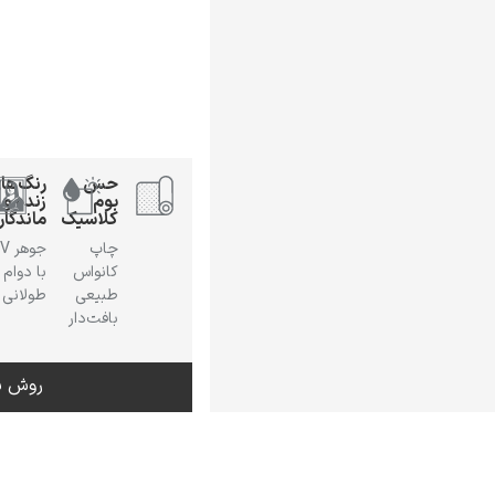
حس
رنگ‌ها
بوم
زنده و
کلاسیک
ماندگار
چاپ
جوهر
کانواس
با دوام
طبیعی
طولانی
بافت‌دار
روش س