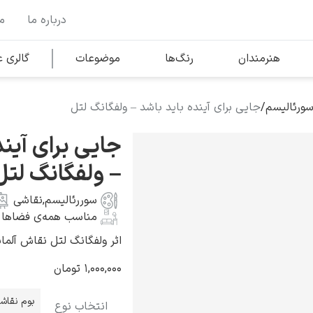
درباره ما
م
وها
محبوب‌ترین هنرمندان
هنرمندان
رنگ‌ها
موضوعات
گالری
ورئالیسم
/
جایی برای آینده باید باشد – ولفگانگ لتل
کلود مونه
جایی برای آیند
– ولفگانگ لتل
سوررئالیسم
,
نقاشی
مناسب همه‌ی فضاها
ونسان ون گوگ
اثر ولفگانگ لتل نقاش آلمانی به سا
۱,۰۰۰,۰۰۰
تومان
بوم نقاش
انتخاب نوع