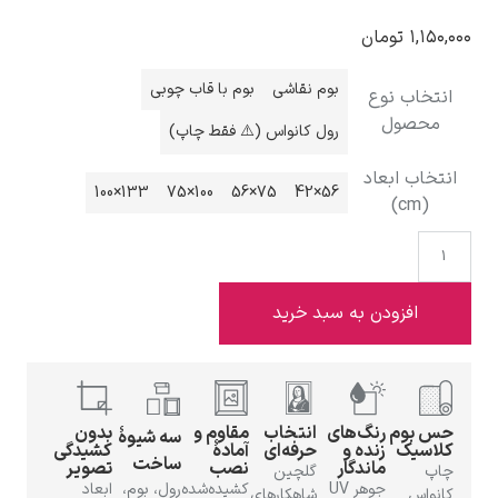
۱,۱۵۰
تومان
بوم نقاشی
بوم با قاب چوبی
نتخاب نوع
محصول
رول کانواس (⚠️ فقط چاپ)
ادوارد هاپر
تخاب ابعاد
133×100
100×75
75×56
56×42
(cm)
ادگار دگا
افزودن به سبد خرید
س بوم
رنگ‌های
انتخاب
مقاوم و
بدون
سه شیوهٔ
لاسیک
زنده و
حرفه‌ای
آمادهٔ
کشیدگی
ساخت
ماندگار
نصب
تصویر
لودویگ دویچ
اپ
گلچین
جوهر UV
کشیده‌شده
رول، بوم،
ابعاد
انواس
شاهکارهای