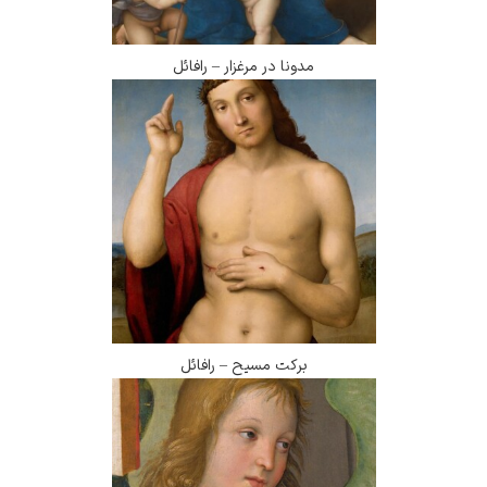
مدونا در مرغزار – رافائل
برکت مسیح – رافائل