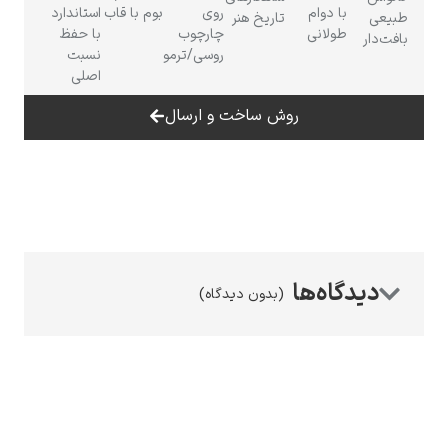
با دوام
روی
بوم با قاب
استاندارد
بیعی
تاریخ هنر
طولانی
چارچوب
با حفظ
افت‌دار
روسی/ترمو
نسبت
اصلی
روش ساخت و ارسال
رامبرانت
پیر آگوست رنوآر
(بدون دیدگاه)
پل سزان