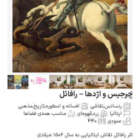
گوستاو کلیمت
ادوارد مونک
جیس و اژدها – رافائل
رنسانس
,
نقاشی
افسانه و اسطوره
,
تاریخ
,
مذهبی
ایتالیا
زرد
,
قهوه‌ای
مناسب همه‌ی فضاها
عمودی
440
کامی پیسارو
افائل نقاش ایتالیایی به سال ۱۵۰۶ میلادی