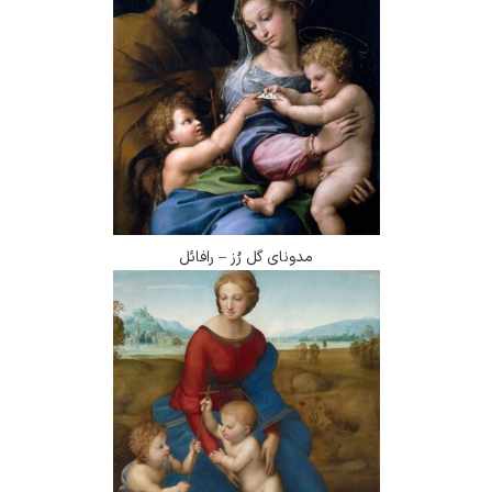
مدونای گل رُز – رافائل