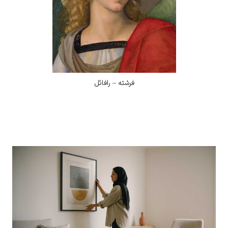
فرشته – رافائل